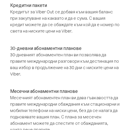
Кредитни пакети
Кредитът за Viber Out се добавя към вашия баланс
при закупуване на каквато и да е сума. С вашия
кредит можете да се обаждате към кой да е номер по
света на ниските цени на Viber.
30-дневни абонаментни планове
30-дневният абонаментен план ви позволява да
правите международни разговори към дестинация по
ваш избор в продължение на 30 дни с ниските цени на
Viber.
Месечни абонаментни планове
Месечният абонаментен план ви дава гъвкавостта да
правите международни обаждания към стационарни и
мобилни телефони на ниски цени, без да се налага да
подновявате вашия план. С плана за месечен
абонамент можете да спестите от обажданията,
които вече правите