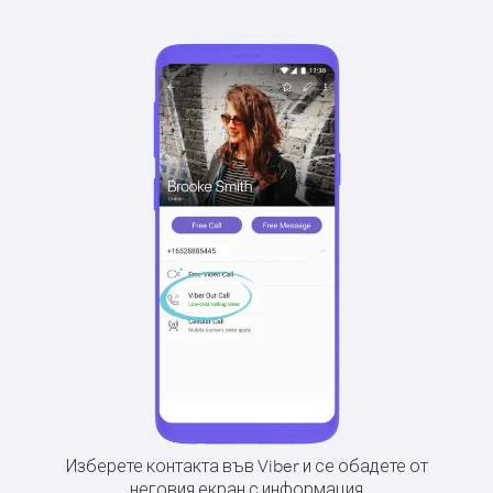
Изберете контакта във Viber и се обадете от
неговия екран с информация