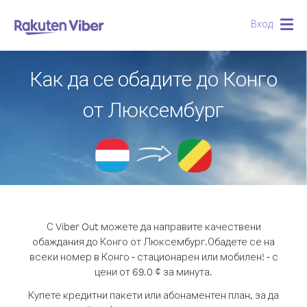
Вход
Togg
navig
Как да се обадите до Конго
от Люксембург
С Viber Out можете да направите качествени
обаждания до Конго от Люксембург.
Обадете се на
всеки номер в Конго - стационарен или мобилен! - с
цени от 69.0 ¢ за минута.
Купете кредитни пакети или абонаментен план, за да