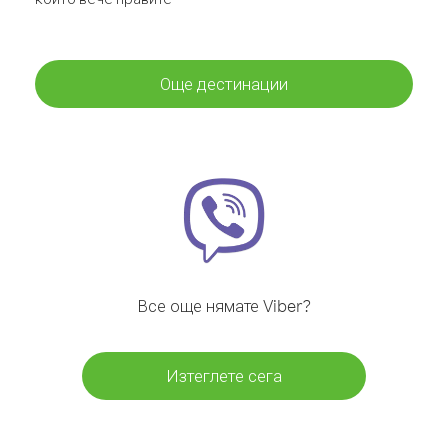
Още дестинации
Все още нямате Viber?
Изтеглете сега