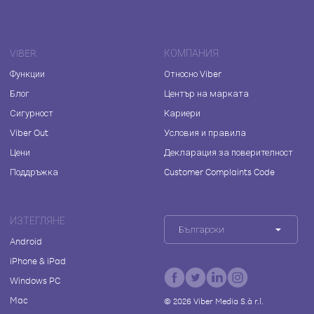
VIBER
КОМПАНИЯ
Функции
Относно Viber
Блог
Център на марката
Сигурност
Кариери
Viber Out
Условия и правила
Цени
Декларация за поверителност
Поддръжка
Customer Complaints Code
ИЗТЕГЛЯНЕ
Български
Android
iPhone & iPad
Windows PC
Mac
©
2026
Viber Media S.à r.l.