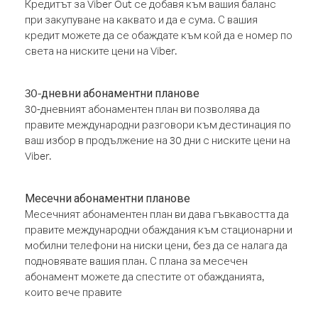
Кредитът за Viber Out се добавя към вашия баланс
при закупуване на каквато и да е сума. С вашия
кредит можете да се обаждате към кой да е номер по
света на ниските цени на Viber.
30-дневни абонаментни планове
30-дневният абонаментен план ви позволява да
правите международни разговори към дестинация по
ваш избор в продължение на 30 дни с ниските цени на
Viber.
Месечни абонаментни планове
Месечният абонаментен план ви дава гъвкавостта да
правите международни обаждания към стационарни и
мобилни телефони на ниски цени, без да се налага да
подновявате вашия план. С плана за месечен
абонамент можете да спестите от обажданията,
които вече правите