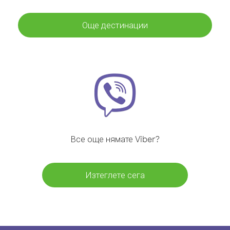
Още дестинации
Все още нямате Viber?
Изтеглете сега