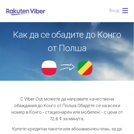
Вход
Togg
navig
Как да се обадите до Конго
от Полша
С Viber Out можете да направите качествени
обаждания до Конго от Полша.
Обадете се на всеки
номер в Конго - стационарен или мобилен! - с цени от
72.6 ¢ за минута.
Купете кредитни пакети или абонаментен план, за да