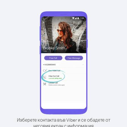
Изберете контакта във Viber и се обадете от
неговия екран с информация