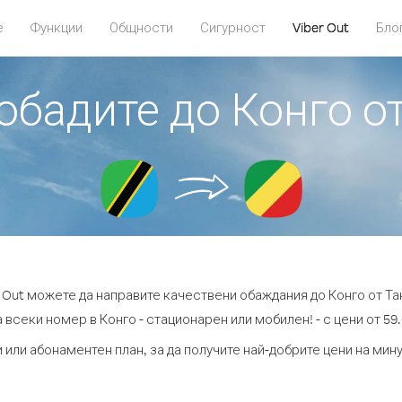
е
Функции
Общности
Сигурност
Viber Out
Бло
 обадите до Конго о
r Out можете да направите качествени обаждания до Конго от Та
 всеки номер в Конго - стационарен или мобилен! - с цени от 59.
 или абонаментен план, за да получите най-добрите цени на мин