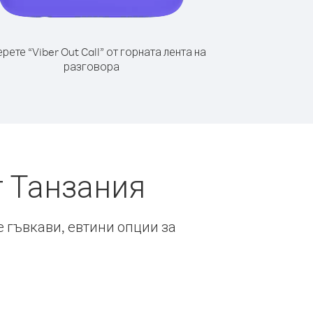
рете “Viber Out Call” от горната лента на
разговора
т Танзания
е гъвкави, евтини опции за