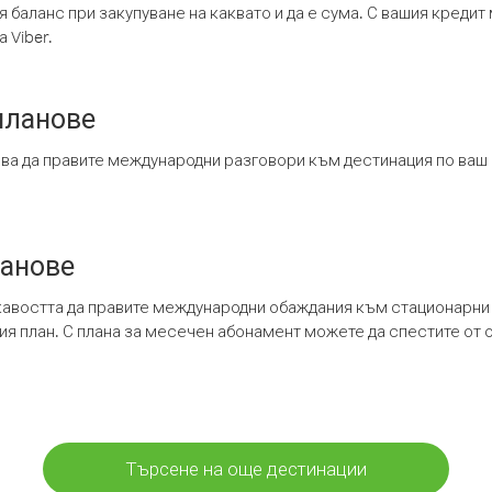
я баланс при закупуване на каквато и да е сума. С вашия креди
 Viber.
планове
ява да правите международни разговори към дестинация по ваш
ланове
кавостта да правите международни обаждания към стационарни 
шия план. С плана за месечен абонамент можете да спестите от 
Търсене на още дестинации