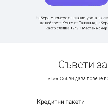
Наберете номера от клавиатурата на Vib
да наберете Конго от Танзания, набер
както следва:
+
+
242
Местен номер
Съвети за
Viber Out ви дава повече 
Кредитни пакети