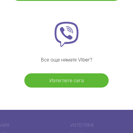
Все още нямате Viber?
Изтеглете сега
АНИЯ
ИЗТЕГЛЯНЕ