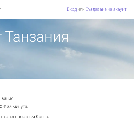
г
Вход
или
Създаване на акаунт
т Танзания
нзания.
0 ¢ за минута.
ута разговор към Конго.