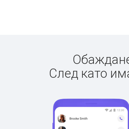
Обажданет
След като има