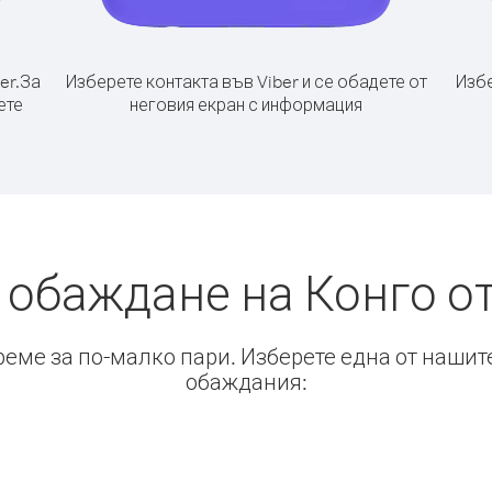
er.
За
Изберете контакта във Viber и се обадете от
Избе
ете
неговия екран с информация
 обаждане на Конго о
време за по-малко пари. Изберете една от нашит
обаждания: