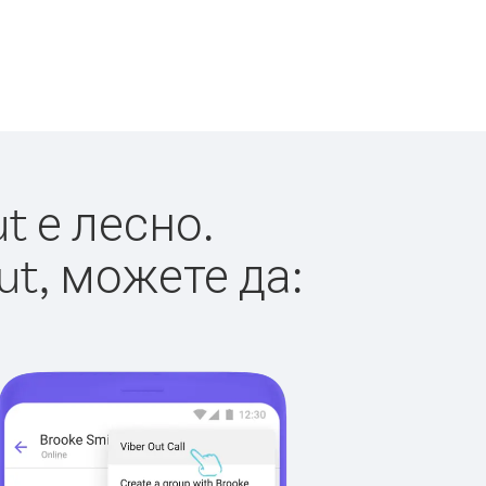
t е лесно.
ut, можете да: