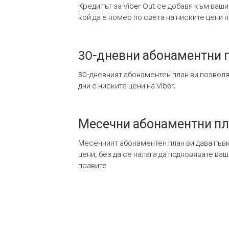
Кредитът за Viber Out се добавя към ваши
кой да е номер по света на ниските цени на
30-дневни абонаментни 
30-дневният абонаментен план ви позвол
дни с ниските цени на Viber.
Месечни абонаментни п
Месечният абонаментен план ви дава гъв
цени, без да се налага да подновявате ва
правите