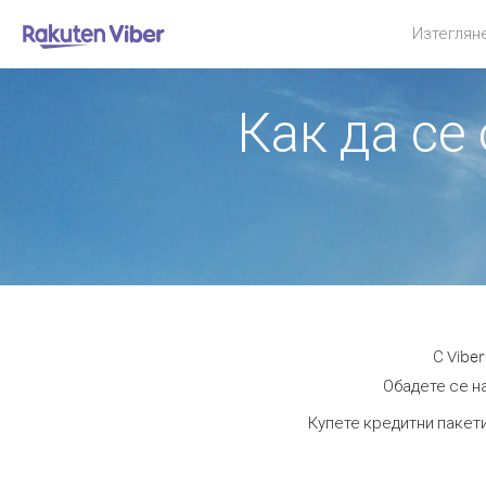
Изтеглян
Как да се
С Vibe
Обадете се на
Купете кредитни пакети