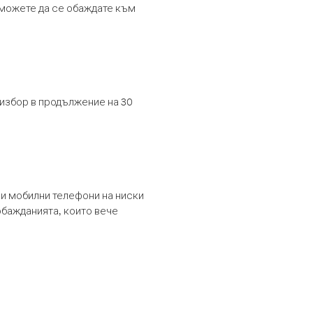
т можете да се обаждате към
 избор в продължение на 30
и мобилни телефони на ниски
обажданията, които вече