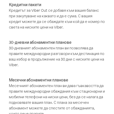
Кредитни пакети
Кредитът за Viber Out се добавя към вашия баланс
при закупуване на каквато и да е сума. С вашия
кредит можете да се обаждате към кой да е номер по
света на ниските цени на Viber.
30-дневни абонаментни планове
30-дневният абонаментен план ви позволява да
правите международни разговори към дестинация по
ваш избор в продължение на 30 дни с ниските цени на
Viber.
Месечни абонаментни планове
Месечният абонаментен план ви дава гъвкавостта да
правите международни обаждания към стационарни и
мобилни телефони на ниски цени, без да се налага да
подновявате вашия план. С плана за месечен
абонамент можете да спестите от обажданията,
които вече правите