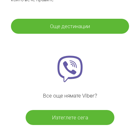
Още дестинации
Все още нямате Viber?
Изтеглете сега