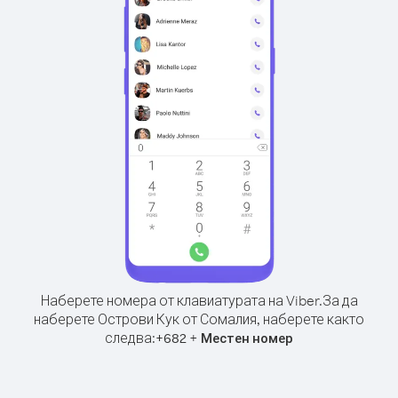
Наберете номера от клавиатурата на Viber.
За да
наберете Острови Кук от Сомалия, наберете както
следва:
+
+
682
Местен номер