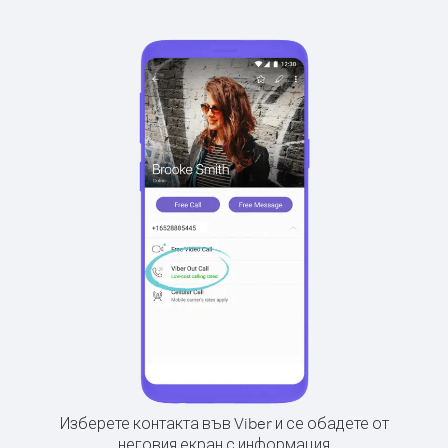
Изберете контакта във Viber и се обадете от
неговия екран с информация