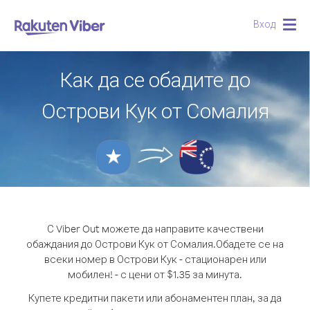
Вход
Togg
navig
Как да се обадите до
Острови Кук от Сомалия
С Viber Out можете да направите качествени
обаждания до Острови Кук от Сомалия.
Обадете се на
всеки номер в Острови Кук - стационарен или
мобилен! - с цени от $1.35 за минута.
Купете кредитни пакети или абонаментен план, за да