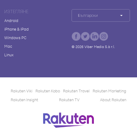
ИЗТЕГЛЯНЕ
Български
Android
iPhone & iPad
Windows PC
Mac
©
2026
Viber Media S.à r.l.
Linux
Rakuten Viki
Rakuten Kobo
Rakuten Travel
Rakuten Marketing
Rakuten Insight
Rakuten TV
About Rakuten