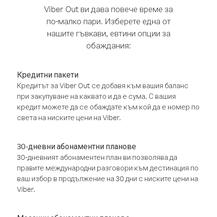
Viber Out ви дава повече време за
по-малко пари. Изберете една от
нашите гъвкави, евтини опции за
обаждания:
Кредитни пакети
Кредитът за Viber Out се добавя към вашия баланс
при закупуване на каквато и да е сума. С вашия
кредит можете да се обаждате към кой да е номер по
света на ниските цени на Viber.
30-дневни абонаментни планове
30-дневният абонаментен план ви позволява да
правите международни разговори към дестинация по
ваш избор в продължение на 30 дни с ниските цени на
Viber.