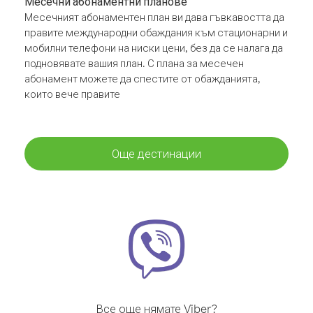
Месечни абонаментни планове
Месечният абонаментен план ви дава гъвкавостта да
правите международни обаждания към стационарни и
мобилни телефони на ниски цени, без да се налага да
подновявате вашия план. С плана за месечен
абонамент можете да спестите от обажданията,
които вече правите
Още дестинации
Все още нямате Viber?