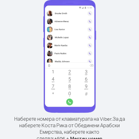
Наберете номера от клавиатурата на Viber.
За да
наберете Коста Рика от Обединени Арабски
Емирства, наберете както
следва:
+
+
506
Местен номер