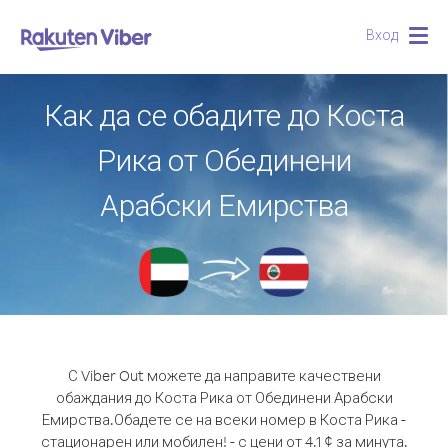
Вход
Togg
navig
Как да се обадите до Коста
Рика от Обединени
Арабски Емирства
С Viber Out можете да направите качествени
обаждания до Коста Рика от Обединени Арабски
Емирства.
Обадете се на всеки номер в Коста Рика -
стационарен или мобилен! - с цени от 4.1 ¢ за минута.