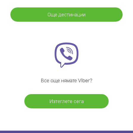
Още дестинации
Все още нямате Viber?
Изтеглете сега