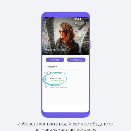
Изберете контакта във Viber и се обадете от
неговия екран с информация