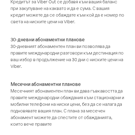
Кредитът за Viber Out се добавя към вашия баланс
при закупуване на каквато и да е сума. С вашия
кредит можете да се обаждате към кой да е номер по
света на ниските цени на Viber.
30-дневни абонаментни планове
30-дневният абонаментен план ви позволява да
правите международни разговори към дестинация по
ваш избор в продължение на 30 дни с ниските цени на
Viber.
Месечни абонаментни планове
Месечният абонаментен план ви дава гъвкавостта да
правите международни обаждания към стационарни и
мобилни телефони на ниски цени, без да се налага да
подновявате вашия план. С плана за месечен
абонамент можете да спестите от обажданията,
които вече правите