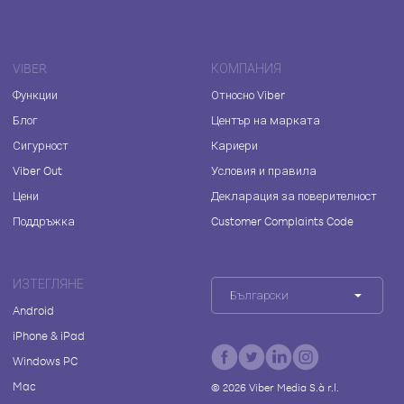
VIBER
КОМПАНИЯ
Функции
Относно Viber
Блог
Център на марката
Сигурност
Кариери
Viber Out
Условия и правила
Цени
Декларация за поверителност
Поддръжка
Customer Complaints Code
ИЗТЕГЛЯНЕ
Български
Android
iPhone & iPad
Windows PC
Mac
©
2026
Viber Media S.à r.l.