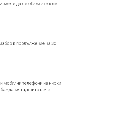
т можете да се обаждате към
 избор в продължение на 30
и мобилни телефони на ниски
обажданията, които вече