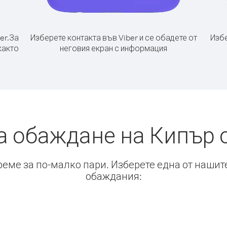
er.
За
Изберете контакта във Viber и се обадете от
Избе
както
неговия екран с информация
а обаждане на Кипър 
време за по-малко пари. Изберете една от нашит
обаждания: