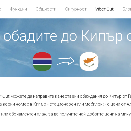
е
Функции
Общности
Сигурност
Viber Out
Бло
е обадите до Кипър 
er Out можете да направите качествени обаждания до Кипър от Г
а всеки номер в Кипър - стационарен или мобилен! - с цени от 4.9
 или абонаментен план, за да получите най-добрите цени на мин