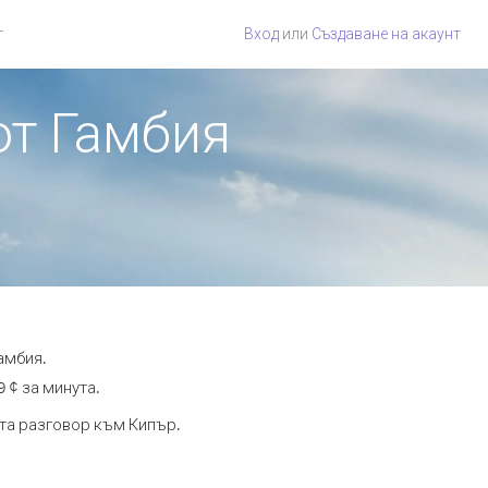
г
Вход
или
Създаване на акаунт
от Гамбия
амбия.
 ¢ за минута.
ута разговор към Кипър.