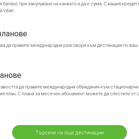
я баланс при закупуване на каквато и да е сума. С вашия креди
 Viber.
планове
ява да правите международни разговори към дестинация по ваш
ланове
кавостта да правите международни обаждания към стационарни 
шия план. С плана за месечен абонамент можете да спестите от 
Търсене на още дестинации