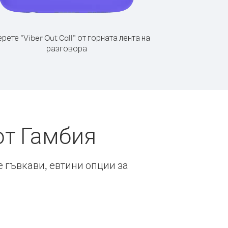
рете “Viber Out Call” от горната лента на
разговора
от Гамбия
е гъвкави, евтини опции за