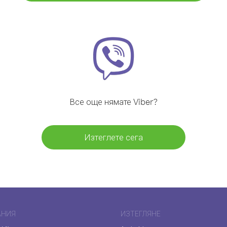
Все още нямате Viber?
Изтеглете сега
АНИЯ
ИЗТЕГЛЯНЕ