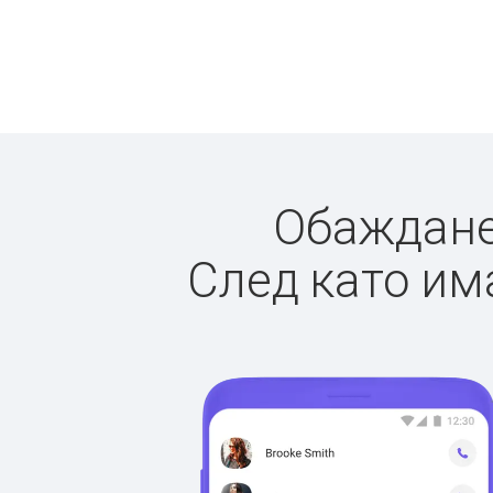
Обажданет
След като има