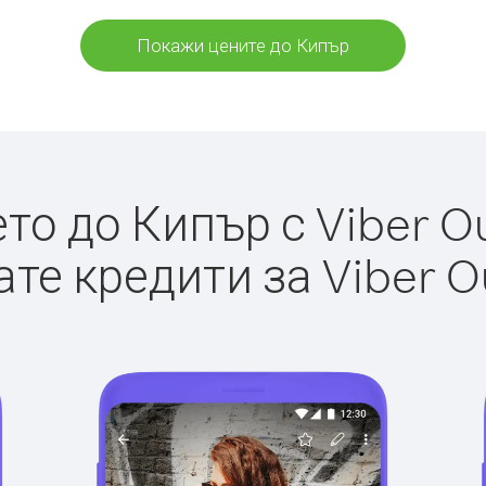
Покажи цените до Кипър
о до Кипър с Viber Ou
те кредити за Viber O