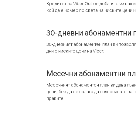
Кредитът за Viber Out се добавя към ваши
кой да е номер по света на ниските цени на
30-дневни абонаментни 
30-дневният абонаментен план ви позвол
дни с ниските цени на Viber.
Месечни абонаментни п
Месечният абонаментен план ви дава гъв
цени, без да се налага да подновявате ва
правите