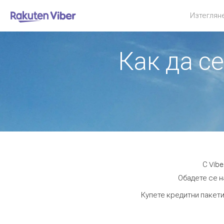
Изтеглян
Как да с
С Vib
Обадете се н
Купете кредитни пакети