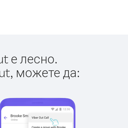
t е лесно.
ut, можете да: