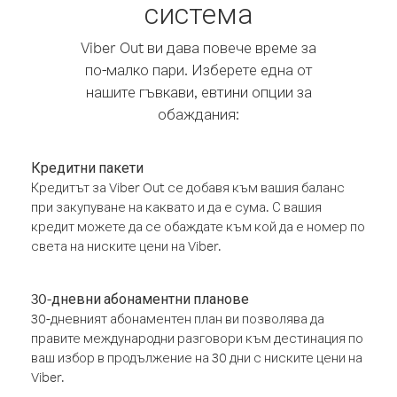
система
Viber Out ви дава повече време за
по-малко пари. Изберете една от
нашите гъвкави, евтини опции за
обаждания:
Кредитни пакети
Кредитът за Viber Out се добавя към вашия баланс
при закупуване на каквато и да е сума. С вашия
кредит можете да се обаждате към кой да е номер по
света на ниските цени на Viber.
30-дневни абонаментни планове
30-дневният абонаментен план ви позволява да
правите международни разговори към дестинация по
ваш избор в продължение на 30 дни с ниските цени на
Viber.