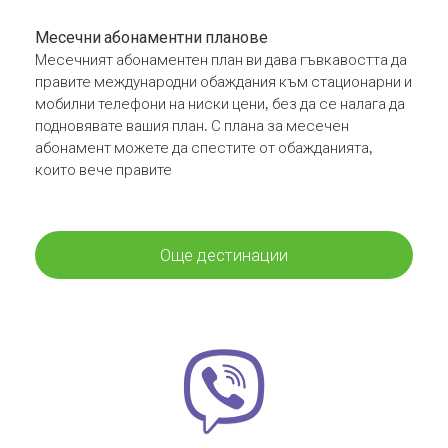
Месечни абонаментни планове
Месечният абонаментен план ви дава гъвкавостта да
правите международни обаждания към стационарни и
мобилни телефони на ниски цени, без да се налага да
подновявате вашия план. С плана за месечен
абонамент можете да спестите от обажданията,
които вече правите
Още дестинации