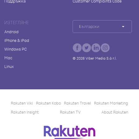
Поддръжка
Customer Complaints Code
ИЗТЕГЛЯНЕ
Български
Android
iPhone & iPad
Windows PC
Mac
©
2026
Viber Media S.à r.l.
Linux
Rakuten Viki
Rakuten Kobo
Rakuten Travel
Rakuten Marketing
Rakuten Insight
Rakuten TV
About Rakuten