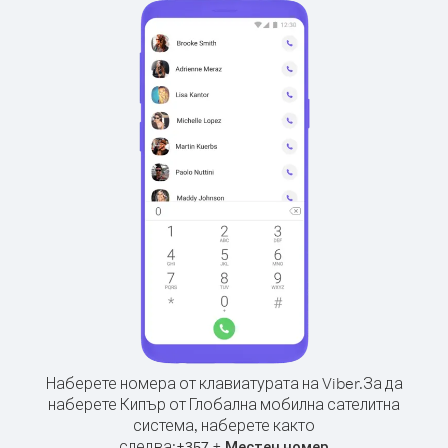
Наберете номера от клавиатурата на Viber.
За да
наберете Кипър от Глобална мобилна сателитна
система, наберете както
следва:
+
+
357
Местен номер