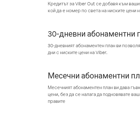
Кредитът за Viber Out се добавя към ваши
кой да е номер по света на ниските цени на
30-дневни абонаментни 
30-дневният абонаментен план ви позвол
дни с ниските цени на Viber.
Месечни абонаментни п
Месечният абонаментен план ви дава гъв
цени, без да се налага да подновявате ва
правите