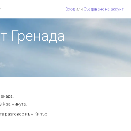
г
Вход
или
Създаване на акаунт
от Гренада
ренада.
 ¢ за минута.
ута разговор към Кипър.