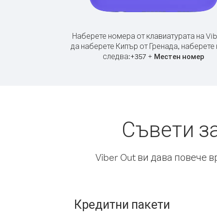
Наберете номера от клавиатурата на Vib
да наберете Кипър от Гренада, наберете
следва:
+
+
357
Местен номер
Съвети з
Viber Out ви дава повече 
Кредитни пакети