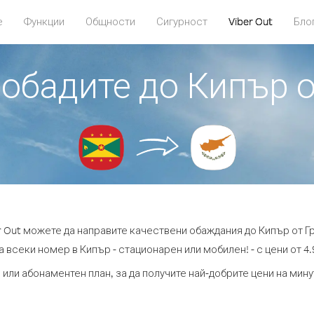
е
Функции
Общности
Сигурност
Viber Out
Бло
 обадите до Кипър 
r Out можете да направите качествени обаждания до Кипър от Г
а всеки номер в Кипър - стационарен или мобилен! - с цени от 4.9
 или абонаментен план, за да получите най-добрите цени на мин