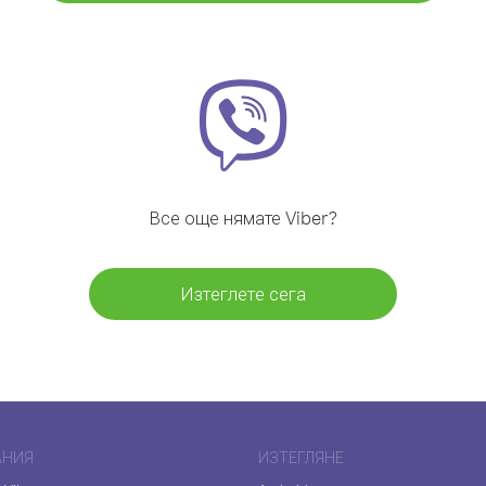
Все още нямате Viber?
Изтеглете сега
АНИЯ
ИЗТЕГЛЯНЕ