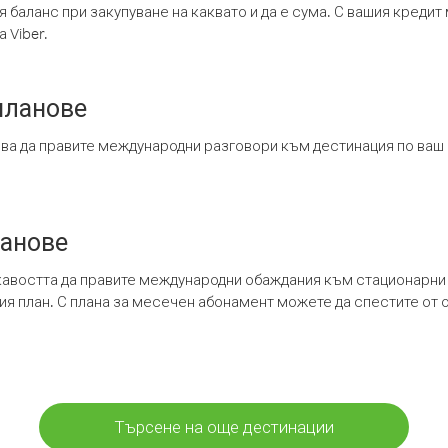
я баланс при закупуване на каквато и да е сума. С вашия креди
 Viber.
планове
ява да правите международни разговори към дестинация по ваш
ланове
кавостта да правите международни обаждания към стационарни 
шия план. С плана за месечен абонамент можете да спестите от 
Търсене на още дестинации