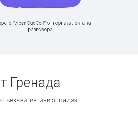
рете “Viber Out Call” от горната лента на
разговора
т Гренада
е гъвкави, евтини опции за