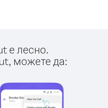
t е лесно.
ut, можете да: