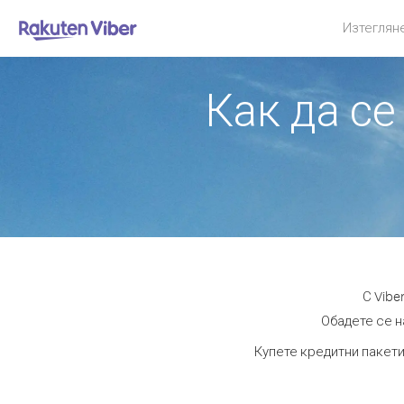
Изтеглян
Как да се
С Vibe
Обадете се н
Купете кредитни пакети