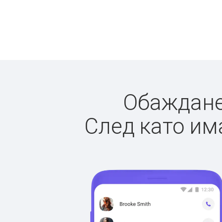
Обажданет
След като има