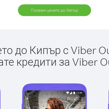
Покажи цените до Кипър
о до Кипър с Viber Ou
те кредити за Viber O