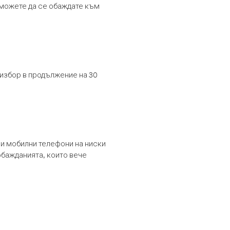
т можете да се обаждате към
 избор в продължение на 30
и мобилни телефони на ниски
обажданията, които вече