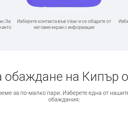
er.
За
Изберете контакта във Viber и се обадете от
Избе
 както
неговия екран с информация
а обаждане на Кипър о
време за по-малко пари. Изберете една от нашит
обаждания: