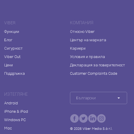
VIBER
КОМПАНИЯ
Функции
Относно Viber
Блог
Център на марката
Сигурност
Кариери
Viber Out
Условия и правила
Цени
Декларация за поверителност
Поддръжка
Customer Complaints Code
ИЗТЕГЛЯНЕ
Български
Android
iPhone & iPad
Windows PC
Mac
©
2026
Viber Media S.à r.l.