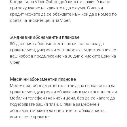
Кредитът за Viber Out се добавя към вашия баланс
при закупуване на каквато и да е сума. С вашия
кредит можете да се обаждате към кой да е номер по
света на ниските цени на Viber.
30-дневни абонаментни планове
30-дневният абонаментен план ви позволява да
правите международни разговори към дестинация по
ваш избор в продължение на 30 дни с ниските цени на
Viber.
Месечни абонаментни планове
Месечният абонаментен план ви дава гъвкавостта да
правите международни обаждания към стационарни и
мобилни телефони на ниски цени, без да се налага да
подновявате вашия план. С плана за месечен
абонамент можете да спестите от обажданията,
които вече правите