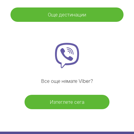
Още дестинации
Все още нямате Viber?
Изтеглете сега