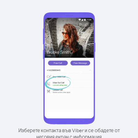
Изберете контакта във Viber и се обадете от
неговия екран с информация