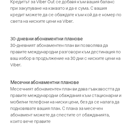
Кредитът за Viber Out се добавя към вашия баланс
при закупуване на каквато и да е сума. С вашия
кредит можете да се обаждате към кой да е номер по
света на ниските цени на Viber.
30-дневни абонаментни планове
30-дневният абонаментен план ви позволява да
правите международни разговори към дестинация по
ваш избор в продължение на 30 дни с ниските цени на
Viber.
Месечни абонаментни планове
Месечният абонаментен план ви дава гъвкавостта да
правите международни обаждания към стационарни и
мобилни телефони на ниски цени, без да се налага да
подновявате вашия план. С плана за месечен
абонамент можете да спестите от обажданията,
които вече правите