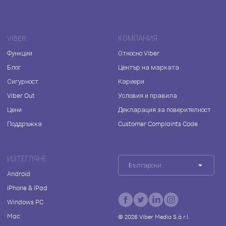
VIBER
КОМПАНИЯ
Функции
Относно Viber
Блог
Център на марката
Сигурност
Кариери
Viber Out
Условия и правила
Цени
Декларация за поверителност
Поддръжка
Customer Complaints Code
ИЗТЕГЛЯНЕ
Български
Android
iPhone & iPad
Windows PC
Mac
©
2026
Viber Media S.à r.l.