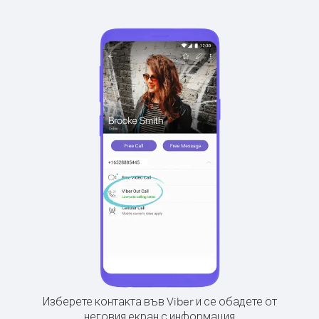
Изберете контакта във Viber и се обадете от
неговия екран с информация