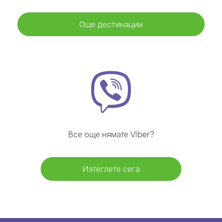
Още дестинации
Все още нямате Viber?
Изтеглете сега