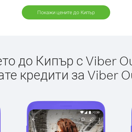
Покажи цените до Кипър
о до Кипър с Viber Ou
те кредити за Viber O