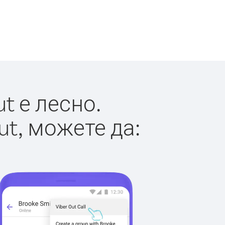
t е лесно.
ut, можете да: