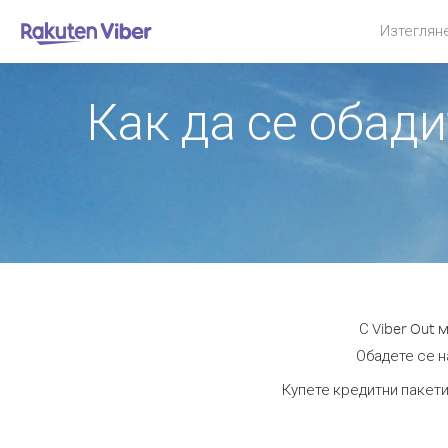
Изтеглян
Как да се обад
С Viber Out
Обадете се н
Купете кредитни пакети