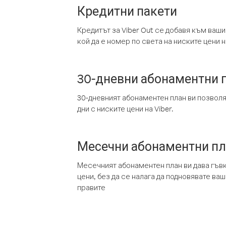
Кредитни пакети
Кредитът за Viber Out се добавя към ваши
кой да е номер по света на ниските цени на
30-дневни абонаментни 
30-дневният абонаментен план ви позвол
дни с ниските цени на Viber.
Месечни абонаментни п
Месечният абонаментен план ви дава гъв
цени, без да се налага да подновявате ва
правите