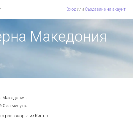
г
Вход
или
Създаване на акаунт
верна Македония
а Македония.
 ¢ за минута.
ута разговор към Кипър.