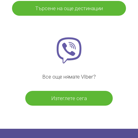
Търсене на още дестинации
Все още нямате Viber?
Изтеглете сега