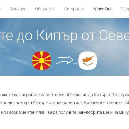
е
Функции
Общности
Сигурност
Viber Out
Бло
ите до Кипър от Се
 можете да направите качествени обаждания до Кипър от Северн
а всеки номер в Кипър - стационарен или мобилен! - с цени от 4.9
 или абонаментен план, за да получите най-добрите цени на мин