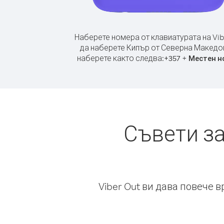
Наберете номера от клавиатурата на Vib
да наберете Кипър от Северна Македо
наберете както следва:
+
+
357
Местен н
Съвети з
Viber Out ви дава повече 