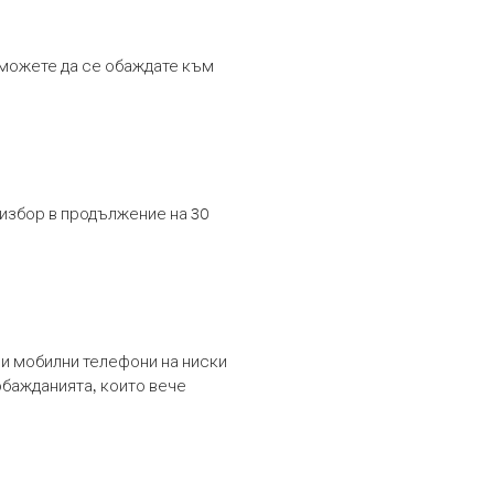
т можете да се обаждате към
 избор в продължение на 30
и мобилни телефони на ниски
обажданията, които вече