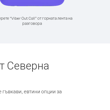
рете “Viber Out Call” от горната лента на
разговора
т Северна
е гъвкави, евтини опции за