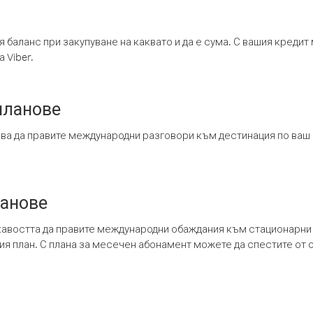
я баланс при закупуване на каквато и да е сума. С вашия креди
 Viber.
планове
ява да правите международни разговори към дестинация по ваш
ланове
кавостта да правите международни обаждания към стационарни 
шия план. С плана за месечен абонамент можете да спестите от 