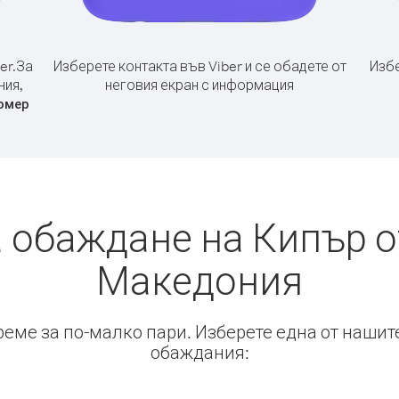
er.
За
Изберете контакта във Viber и се обадете от
Избе
ния,
неговия екран с информация
омер
а обаждане на Кипър о
Македония
време за по-малко пари. Изберете една от нашит
обаждания: