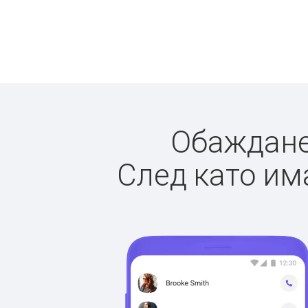
Обажданет
След като има