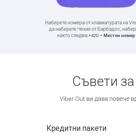
Наберете номера от клавиатурата на Vib
да наберете Чехия от Барбадос, набе
както следва:
+
+
420
Местен номер
Съвети за
Viber Out ви дава повече 
Кредитни пакети