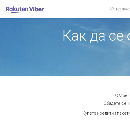
Изтеглян
Как да се
С Vibe
Обадете се н
Купете кредитни пакети