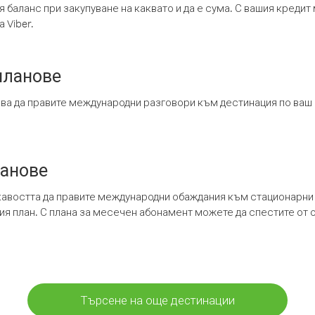
я баланс при закупуване на каквато и да е сума. С вашия креди
 Viber.
планове
ява да правите международни разговори към дестинация по ваш
ланове
кавостта да правите международни обаждания към стационарни 
шия план. С плана за месечен абонамент можете да спестите от 
Търсене на още дестинации