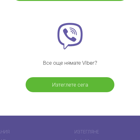
Все още нямате Viber?
Изтеглете сега
АНИЯ
ИЗТЕГЛЯНЕ