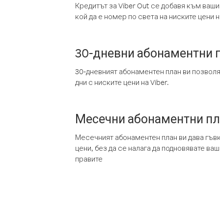
Кредитът за Viber Out се добавя към ваши
кой да е номер по света на ниските цени на
30-дневни абонаментни 
30-дневният абонаментен план ви позвол
дни с ниските цени на Viber.
Месечни абонаментни п
Месечният абонаментен план ви дава гъв
цени, без да се налага да подновявате ва
правите