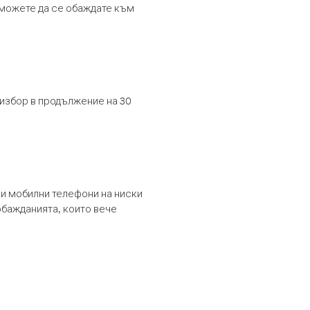
т можете да се обаждате към
 избор в продължение на 30
и мобилни телефони на ниски
обажданията, които вече