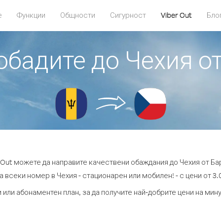
е
Функции
Общности
Сигурност
Viber Out
Бло
 обадите до Чехия о
r Out можете да направите качествени обаждания до Чехия от Ба
а всеки номер в Чехия - стационарен или мобилен! - с цени от 3.0
 или абонаментен план, за да получите най-добрите цени на мин