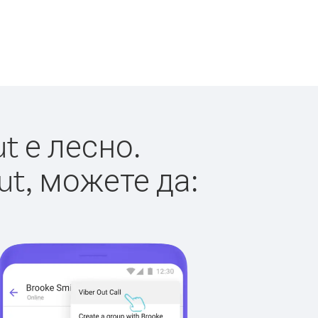
t е лесно.
ut, можете да: