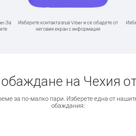
er.
За
Изберете контакта във Viber и се обадете от
Избе
рете
неговия екран с информация
 обаждане на Чехия о
време за по-малко пари. Изберете една от нашит
обаждания: