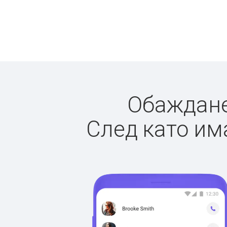
Обажданет
След като има