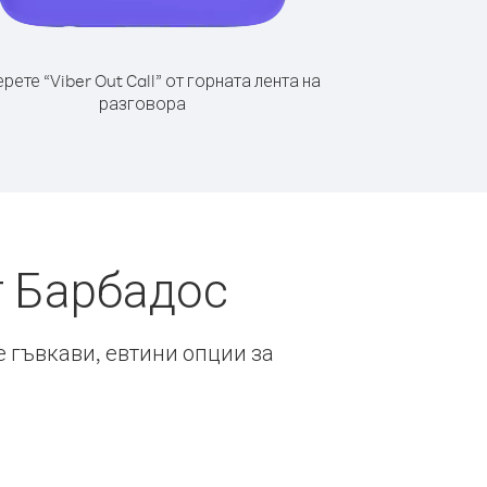
рете “Viber Out Call” от горната лента на
разговора
т Барбадос
е гъвкави, евтини опции за