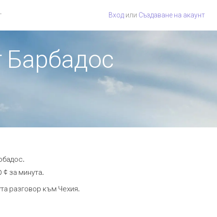
г
Вход
или
Създаване на акаунт
т Барбадос
рбадос.
 ¢ за минута.
ута разговор към Чехия.