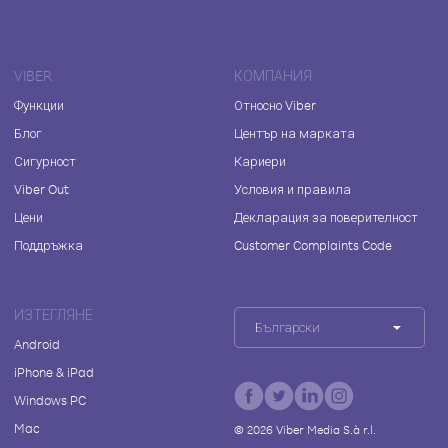
VIBER
КОМПАНИЯ
Функции
Относно Viber
Блог
Център на марката
Сигурност
Кариери
Viber Out
Условия и правила
Цени
Декларация за поверителност
Поддръжка
Customer Complaints Code
ИЗТЕГЛЯНЕ
Български
Android
iPhone & iPad
Windows PC
Mac
©
2026
Viber Media S.à r.l.