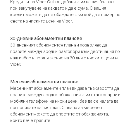
Кредитът за Viber Out се добавя към вашия баланс
при закупуване на каквато и да е сума. С вашия
кредит можете да се обаждате към кой да е номер по
света на ниските цени на Viber.
30-дневни абонаментни планове
30-дневният абонаментен план ви позволява да
правите международни разговори към дестинация по
ваш избор в продължение на 30 дни с ниските цени на
Viber.
Месечни абонаментни планове
Месечният абонаментен план ви дава гъвкавостта да
правите международни обаждания към стационарни и
мобилни телефони на ниски цени, без да се налага да
подновявате вашия план. С плана за месечен
абонамент можете да спестите от обажданията,
които вече правите