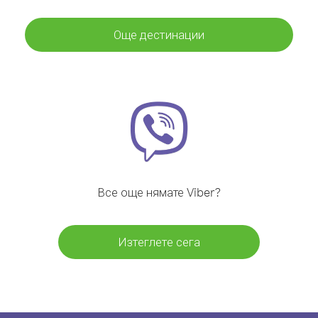
Още дестинации
Все още нямате Viber?
Изтеглете сега