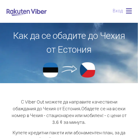
Вход
Togg
navig
Как да се обадите до Чехия
от Естония
С Viber Out можете да направите качествени
обаждания до Чехия от Естония.
Обадете се на всеки
номер в Чехия - стационарен или мобилен! - с цени от
3.6 ¢ за минута.
Купете кредитни пакети или абонаментен план, за да