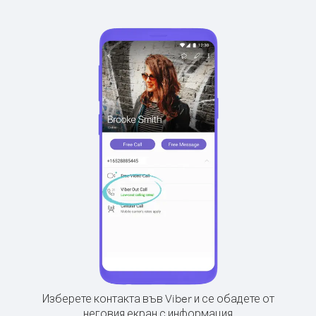
Изберете контакта във Viber и се обадете от
неговия екран с информация