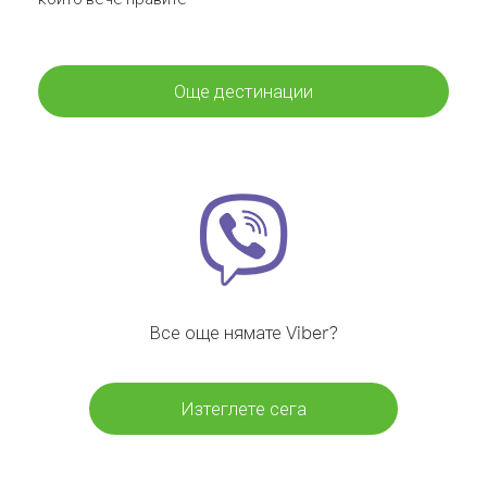
Още дестинации
Все още нямате Viber?
Изтеглете сега