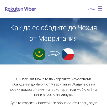
Вход
Togg
navig
Как да се обадите до Чехия
от Мавритания
С Viber Out можете да направите качествени
обаждания до Чехия от Мавритания.
Обадете се на
всеки номер в Чехия - стационарен или мобилен! - с
цени от 3.0 ¢ за минута.
Купете кредитни пакети или абонаментен план, за да