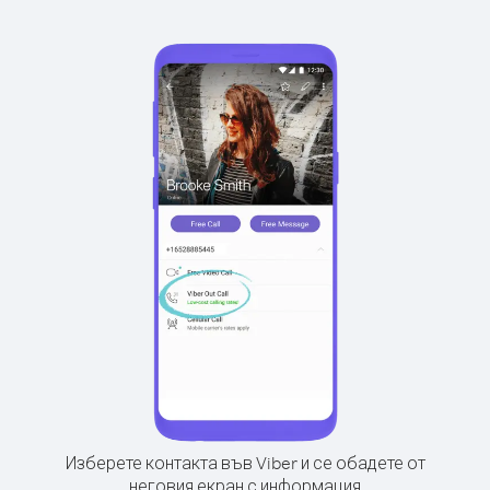
Изберете контакта във Viber и се обадете от
неговия екран с информация