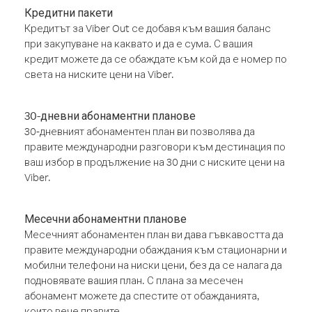
Кредитни пакети
Кредитът за Viber Out се добавя към вашия баланс
при закупуване на каквато и да е сума. С вашия
кредит можете да се обаждате към кой да е номер по
света на ниските цени на Viber.
30-дневни абонаментни планове
30-дневният абонаментен план ви позволява да
правите международни разговори към дестинация по
ваш избор в продължение на 30 дни с ниските цени на
Viber.
Месечни абонаментни планове
Месечният абонаментен план ви дава гъвкавостта да
правите международни обаждания към стационарни и
мобилни телефони на ниски цени, без да се налага да
подновявате вашия план. С плана за месечен
абонамент можете да спестите от обажданията,
които вече правите