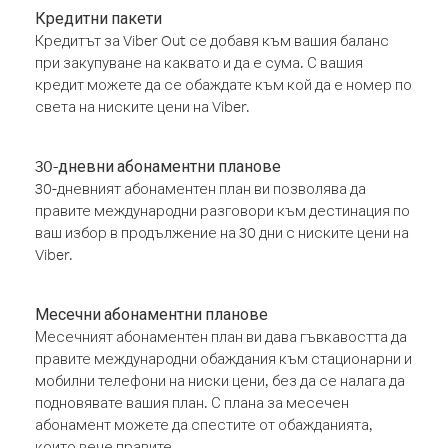
Кредитни пакети
Кредитът за Viber Out се добавя към вашия баланс
при закупуване на каквато и да е сума. С вашия
кредит можете да се обаждате към кой да е номер по
света на ниските цени на Viber.
30-дневни абонаментни планове
30-дневният абонаментен план ви позволява да
правите международни разговори към дестинация по
ваш избор в продължение на 30 дни с ниските цени на
Viber.
Месечни абонаментни планове
Месечният абонаментен план ви дава гъвкавостта да
правите международни обаждания към стационарни и
мобилни телефони на ниски цени, без да се налага да
подновявате вашия план. С плана за месечен
абонамент можете да спестите от обажданията,
които вече правите