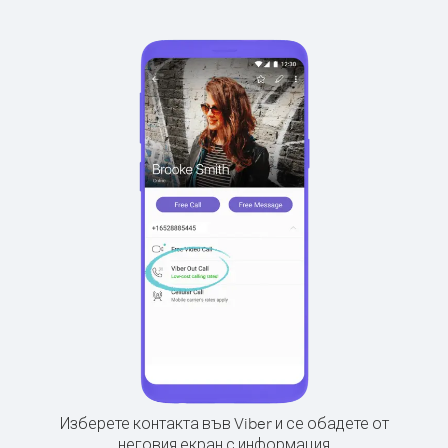
Изберете контакта във Viber и се обадете от
неговия екран с информация