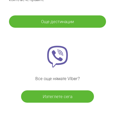
Още дестинации
Все още нямате Viber?
Изтеглете сега