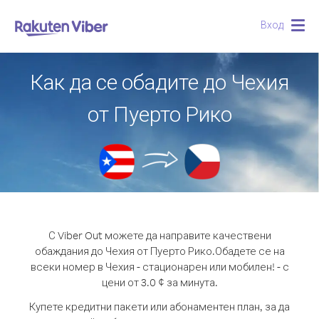
Вход
Togg
navig
Как да се обадите до Чехия
от Пуерто Рико
С Viber Out можете да направите качествени
обаждания до Чехия от Пуерто Рико.
Обадете се на
всеки номер в Чехия - стационарен или мобилен! - с
цени от 3.0 ¢ за минута.
Купете кредитни пакети или абонаментен план, за да