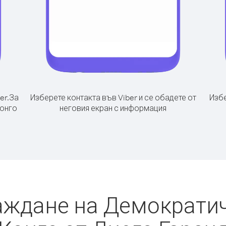
er.
За
Изберете контакта във Viber и се обадете от
Избе
Конго
неговия екран с информация
аждане на Демократи