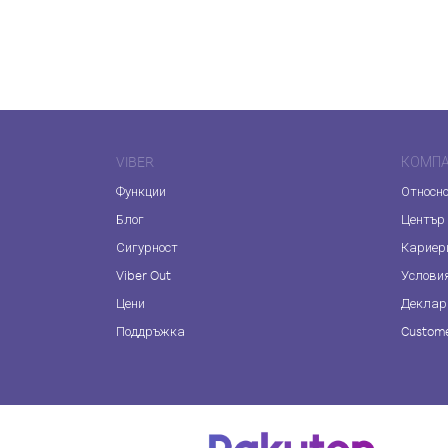
VIBER
КОМП
Функции
Относно
Блог
Център
Сигурност
Кариер
Viber Out
Услови
Цени
Деклар
Поддръжка
Custome