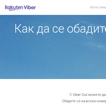
Изтеглян
Как да се обади
С Viber Out можете д
Обадете се на всеки номер