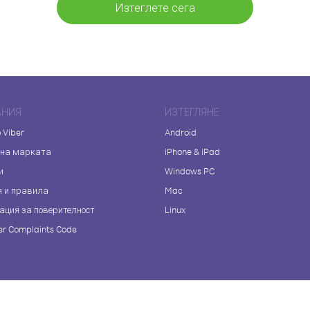
Изтеглете сега
АНИЯ
ИЗТЕГЛЯНЕ
 Viber
Android
 на марката
iPhone & iPad
и
Windows PC
я и правила
Mac
ация за поверителност
Linux
r Complaints Code