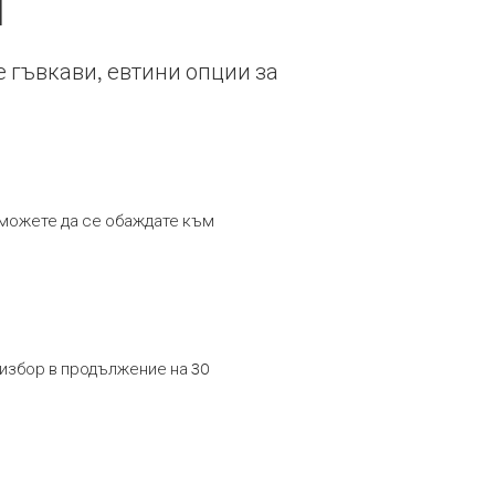
я
е гъвкави, евтини опции за
т можете да се обаждате към
 избор в продължение на 30