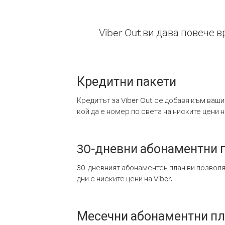
Viber Out ви дава повече 
Кредитни пакети
Кредитът за Viber Out се добавя към ваши
кой да е номер по света на ниските цени на
30-дневни абонаментни 
30-дневният абонаментен план ви позвол
дни с ниските цени на Viber.
Месечни абонаментни п