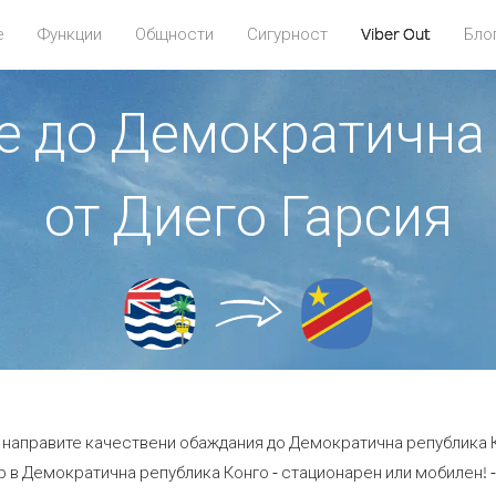
е
Функции
Общности
Сигурност
Viber Out
Бло
те до Демократична
от Диего Гарсия
а направите качествени обаждания до Демократична република К
 в Демократична република Конго - стационарен или мобилен! - с