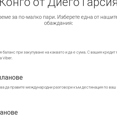
Конго от Диего Гарси
време за по-малко пари. Изберете една от нашит
обаждания:
я баланс при закупуване на каквато и да е сума. С вашия креди
 Viber.
планове
ява да правите международни разговори към дестинация по ваш
ланове