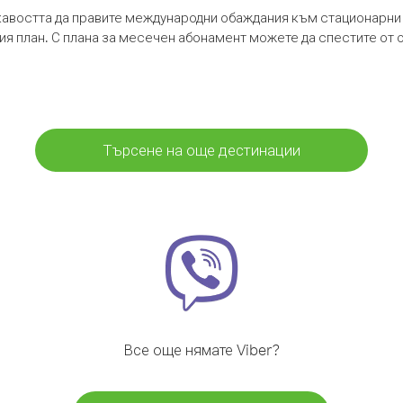
кавостта да правите международни обаждания към стационарни 
шия план. С плана за месечен абонамент можете да спестите от 
Търсене на още дестинации
Все още нямате Viber?