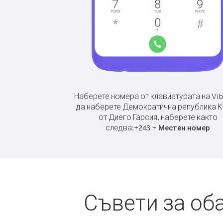
Наберете номера от клавиатурата на Vib
да наберете Демократична република 
от Диего Гарсия, наберете както
следва:
+
+
243
Местен номер
Съвети за об