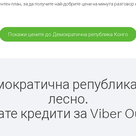
нтен план, за да получите най-добрите цени на минута разгово
Покажи цените до Демократична република Конго
ократична република К
лесно.
те кредити за Viber O