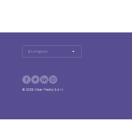
Български
©
2026
Viber Media S.à r.l.