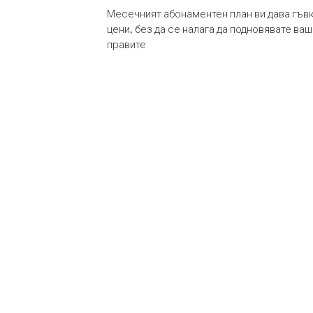
Месечният абонаментен план ви дава гъв
цени, без да се налага да подновявате ва
правите