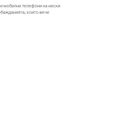
и мобилни телефони на ниски
обажданията, които вече