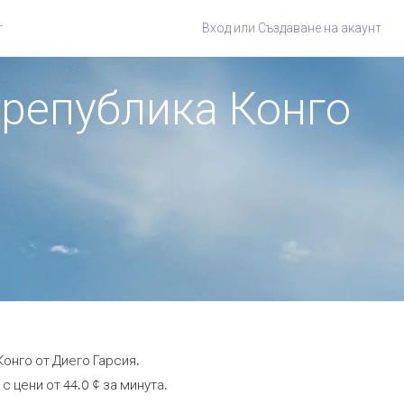
г
Вход
или
Създаване на акаунт
 република Конго
онго от Диего Гарсия.
 цени от 44.0 ¢ за минута.