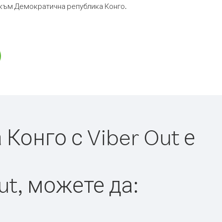
р към Демократична република Конго.
онго с Viber Out е
ut, можете да: