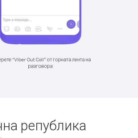
рете “Viber Out Call” от горната лента на
разговора
чна република