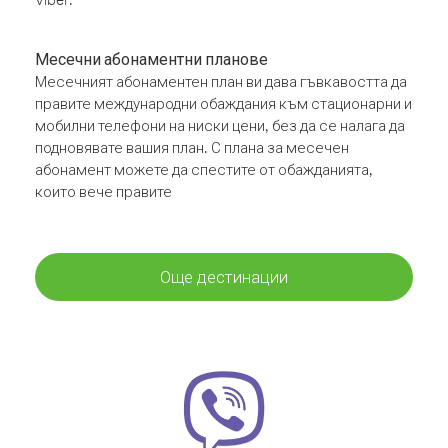
Месечни абонаментни планове
Месечният абонаментен план ви дава гъвкавостта да
правите международни обаждания към стационарни и
мобилни телефони на ниски цени, без да се налага да
подновявате вашия план. С плана за месечен
абонамент можете да спестите от обажданията,
които вече правите
Още дестинации