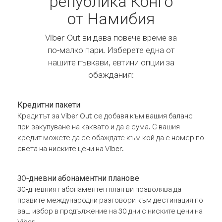
република Конго
от Намибия
Viber Out ви дава повече време за
по-малко пари. Изберете една от
нашите гъвкави, евтини опции за
обаждания:
Кредитни пакети
Кредитът за Viber Out се добавя към вашия баланс
при закупуване на каквато и да е сума. С вашия
кредит можете да се обаждате към кой да е номер по
света на ниските цени на Viber.
30-дневни абонаментни планове
30-дневният абонаментен план ви позволява да
правите международни разговори към дестинация по
ваш избор в продължение на 30 дни с ниските цени на
Viber.