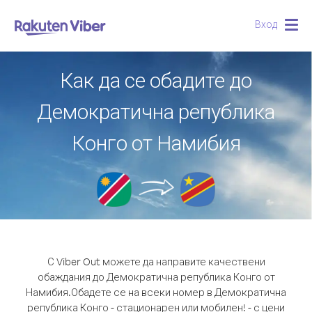
Вход
Togg
navig
Как да се обадите до
Демократична република
Конго от Намибия
С Viber Out можете да направите качествени
обаждания до Демократична република Конго от
Намибия.
Обадете се на всеки номер в Демократична
република Конго - стационарен или мобилен! - с цени