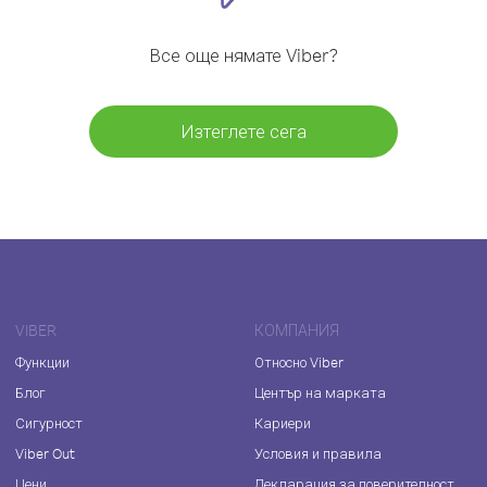
Все още нямате Viber?
Изтеглете сега
VIBER
КОМПАНИЯ
Функции
Относно Viber
Блог
Център на марката
Сигурност
Кариери
Viber Out
Условия и правила
Цени
Декларация за поверителност