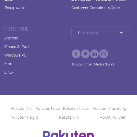
Поддръжка
Customer Complaints Code
ИЗТЕГЛЯНЕ
Български
Android
iPhone & iPad
Windows PC
Mac
©
2026
Viber Media S.à r.l.
Linux
Rakuten Viki
Rakuten Kobo
Rakuten Travel
Rakuten Marketing
Rakuten Insight
Rakuten TV
About Rakuten