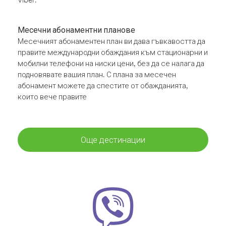
Месечни абонаментни планове
Месечният абонаментен план ви дава гъвкавостта да
правите международни обаждания към стационарни и
мобилни телефони на ниски цени, без да се налага да
подновявате вашия план. С плана за месечен
абонамент можете да спестите от обажданията,
които вече правите
Още дестинации