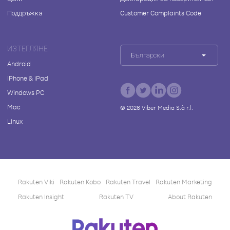
Поддръжка
Customer Complaints Code
ИЗТЕГЛЯНЕ
Български
Android
iPhone & iPad
Windows PC
Mac
©
2026
Viber Media S.à r.l.
Linux
Rakuten Viki
Rakuten Kobo
Rakuten Travel
Rakuten Marketing
Rakuten Insight
Rakuten TV
About Rakuten