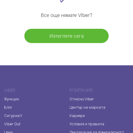
Все още нямате Viber?
Изтеглете сега
VIBER
КОМПАНИЯ
Функции
Относно Viber
Блог
Център на марката
Сигурност
Кариери
Viber Out
Условия и правила
Цени
Декларация за поверителност