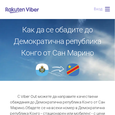
Вход
Togg
navig
Как да се обадите до
Демократична република
Конго от Сан Марино
С Viber Out можете да направите качествени
обаждания до Демократична република Конго от Сан
Марино.
Обадете се на всеки номер в Демократична
република Конго - стационарен или мобилен! - с цени