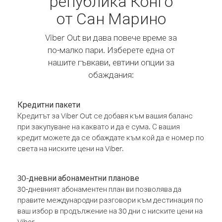
република Конго
от Сан Марино
Viber Out ви дава повече време за
по-малко пари. Изберете една от
нашите гъвкави, евтини опции за
обаждания:
Кредитни пакети
Кредитът за Viber Out се добавя към вашия баланс
при закупуване на каквато и да е сума. С вашия
кредит можете да се обаждате към кой да е номер по
света на ниските цени на Viber.
30-дневни абонаментни планове
30-дневният абонаментен план ви позволява да
правите международни разговори към дестинация по
ваш избор в продължение на 30 дни с ниските цени на
Viber.