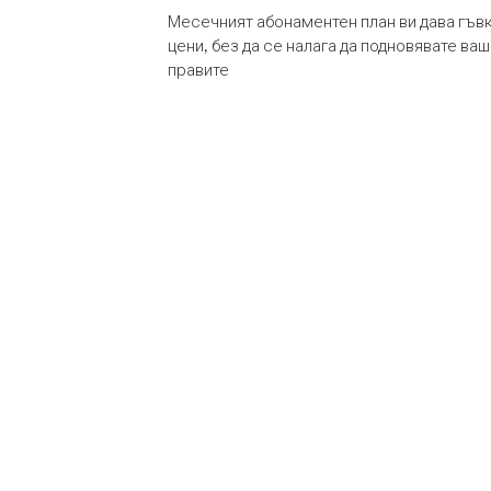
Месечният абонаментен план ви дава гъв
цени, без да се налага да подновявате ва
правите