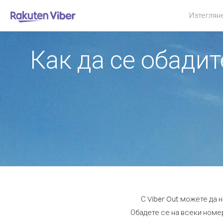
Изтеглян
Как да се обади
С Viber Out можете да
Обадете се на всеки номер