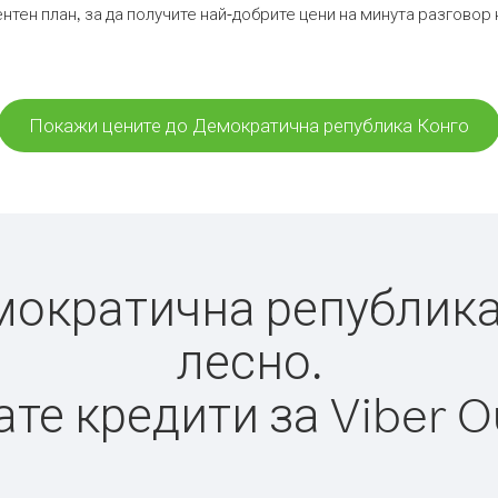
нтен план, за да получите най-добрите цени на минута разгово
Покажи цените до Демократична република Конго
ократична република К
лесно.
те кредити за Viber O