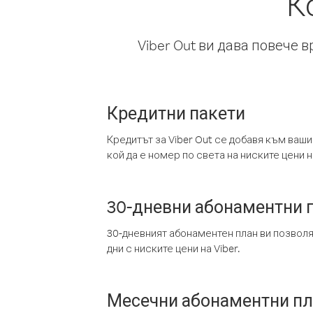
К
Viber Out ви дава повече 
Кредитни пакети
Кредитът за Viber Out се добавя към ваши
кой да е номер по света на ниските цени на
30-дневни абонаментни 
30-дневният абонаментен план ви позвол
дни с ниските цени на Viber.
Месечни абонаментни п