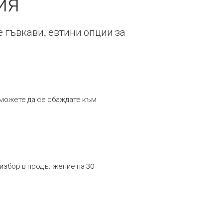
ия
е гъвкави, евтини опции за
т можете да се обаждате към
 избор в продължение на 30