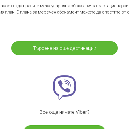
кавостта да правите международни обаждания към стационарни 
шия план. С плана за месечен абонамент можете да спестите от 
Търсене на още дестинации
Все още нямате Viber?