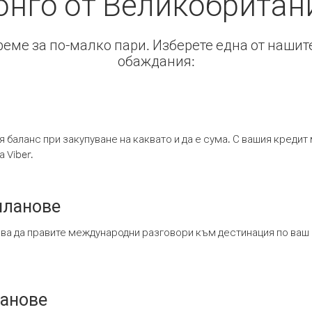
онго от Великобритан
време за по-малко пари. Изберете една от нашит
обаждания:
я баланс при закупуване на каквато и да е сума. С вашия креди
 Viber.
планове
ява да правите международни разговори към дестинация по ваш
ланове