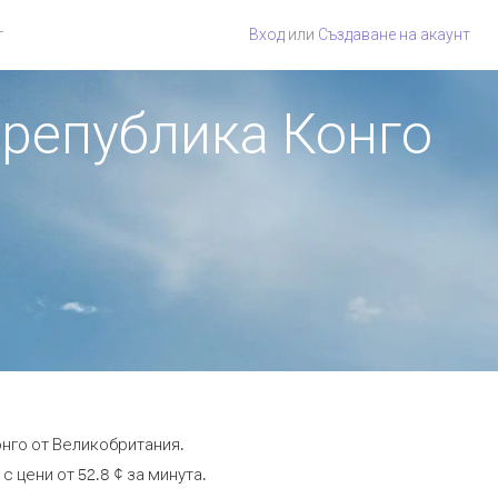
г
Вход
или
Създаване на акаунт
 република Конго
нго от Великобритания.
 цени от 52.8 ¢ за минута.