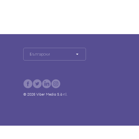
Български
©
2026
Viber Media S.à r.l.