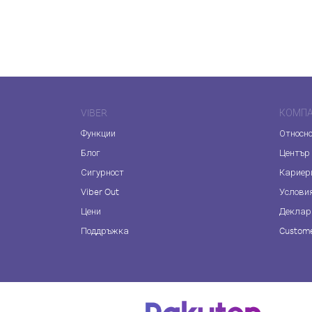
VIBER
КОМП
Функции
Относно
Блог
Център
Сигурност
Кариер
Viber Out
Услови
Цени
Деклар
Поддръжка
Custome