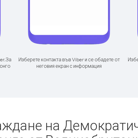
er.
За
Изберете контакта във Viber и се обадете от
Избе
Конго
неговия екран с информация
аждане на Демократи