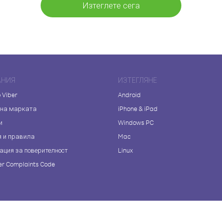
Изтеглете сега
АНИЯ
ИЗТЕГЛЯНЕ
 Viber
Android
 на марката
iPhone & iPad
и
Windows PC
я и правила
Mac
ация за поверителност
Linux
r Complaints Code