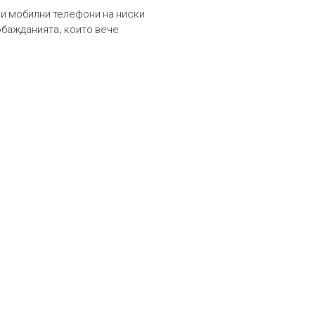
и мобилни телефони на ниски
обажданията, които вече