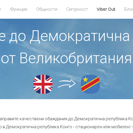
е
Функции
Общности
Сигурност
Viber Out
Бло
те до Демократична
от Великобритания
 направите качествени обаждания до Демократична република Ко
 в Демократична република Конго - стационарен или мобилен! - с