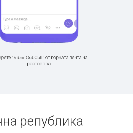
рете “Viber Out Call” от горната лента на
разговора
чна република