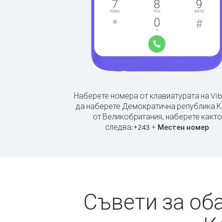
Наберете номера от клавиатурата на Vib
да наберете Демократична република 
от Великобритания, наберете както
следва:
+
+
243
Местен номер
Съвети за об