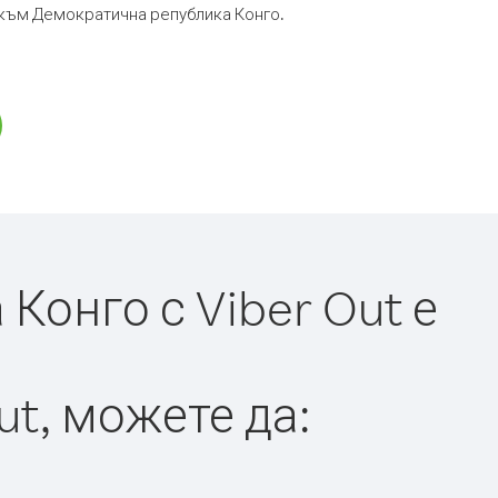
р към Демократична република Конго.
онго с Viber Out е
ut, можете да: