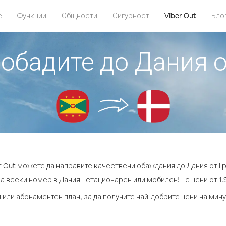
е
Функции
Общности
Сигурност
Viber Out
Бло
 обадите до Дания 
r Out можете да направите качествени обаждания до Дания от Г
а всеки номер в Дания - стационарен или мобилен! - с цени от 1.9
 или абонаментен план, за да получите най-добрите цени на мин