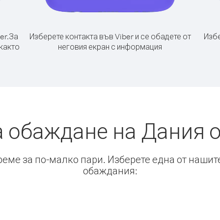
er.
За
Изберете контакта във Viber и се обадете от
Избе
 както
неговия екран с информация
а обаждане на Дания о
време за по-малко пари. Изберете една от нашит
обаждания: