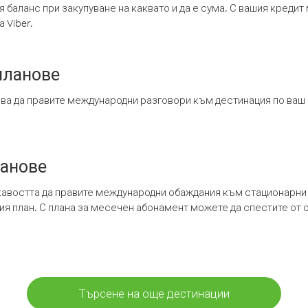
я баланс при закупуване на каквато и да е сума. С вашия креди
 Viber.
планове
ява да правите международни разговори към дестинация по ваш
ланове
кавостта да правите международни обаждания към стационарни 
шия план. С плана за месечен абонамент можете да спестите от 
Търсене на още дестинации