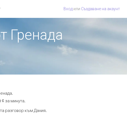
г
Вход
или
Създаване на акаунт
от Гренада
ренада.
 ¢ за минута.
ута разговор към Дания.