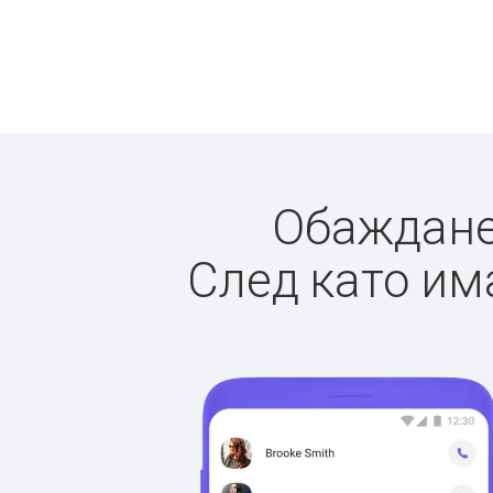
Обажданет
След като има