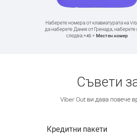
Наберете номера от клавиатурата на Vib
да наберете Дания от Гренада, наберете
следва:
+
+
45
Местен номер
Съвети з
Viber Out ви дава повече 
Кредитни пакети