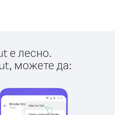
t е лесно.
ut, можете да: