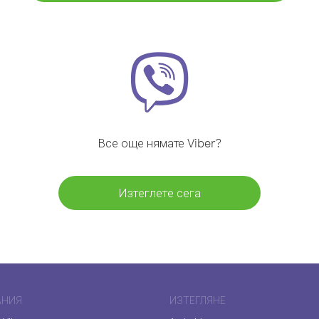
Все още нямате Viber?
Изтеглете сега
АНИЯ
ИЗТЕГЛЯНЕ