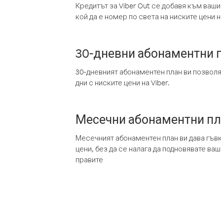
Кредитът за Viber Out се добавя към ваши
кой да е номер по света на ниските цени на
30-дневни абонаментни 
30-дневният абонаментен план ви позвол
дни с ниските цени на Viber.
Месечни абонаментни п
Месечният абонаментен план ви дава гъв
цени, без да се налага да подновявате ва
правите