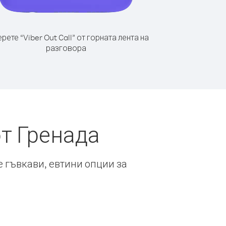
рете “Viber Out Call” от горната лента на
разговора
т Гренада
е гъвкави, евтини опции за