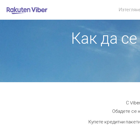
Изтеглян
Как да се
С Vibe
Обадете се н
Купете кредитни пакети