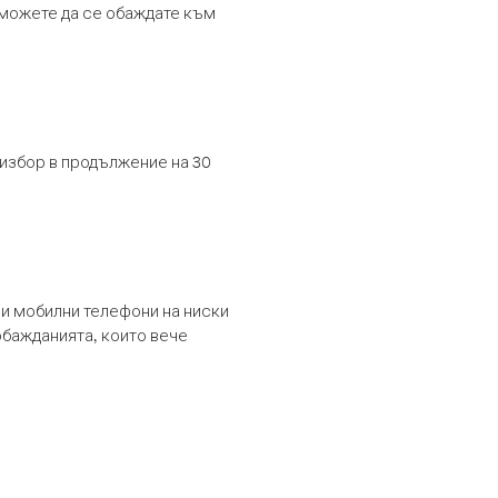
т можете да се обаждате към
 избор в продължение на 30
и мобилни телефони на ниски
обажданията, които вече