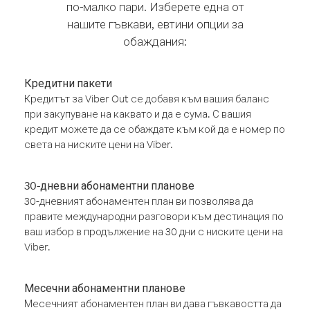
по-малко пари. Изберете една от
нашите гъвкави, евтини опции за
обаждания:
Кредитни пакети
Кредитът за Viber Out се добавя към вашия баланс
при закупуване на каквато и да е сума. С вашия
кредит можете да се обаждате към кой да е номер по
света на ниските цени на Viber.
30-дневни абонаментни планове
30-дневният абонаментен план ви позволява да
правите международни разговори към дестинация по
ваш избор в продължение на 30 дни с ниските цени на
Viber.
Месечни абонаментни планове
Месечният абонаментен план ви дава гъвкавостта да