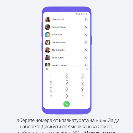
Наберете номера от клавиатурата на Viber.
За да
наберете Джибути от Американска Самоа,
наберете както следва:
+
+
253
Местен номер