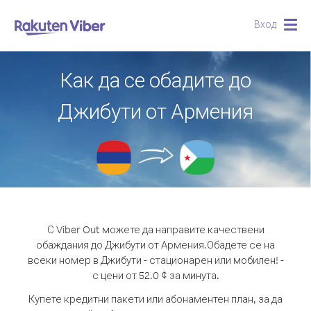
Вход
Togg
navig
Как да се обадите до
Джибути от Армения
С Viber Out можете да направите качествени
обаждания до Джибути от Армения.
Обадете се на
всеки номер в Джибути - стационарен или мобилен! -
с цени от 52.0 ¢ за минута.
Купете кредитни пакети или абонаментен план, за да