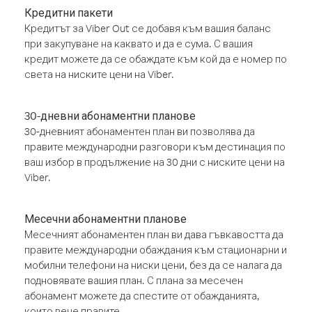
Кредитни пакети
Кредитът за Viber Out се добавя към вашия баланс
при закупуване на каквато и да е сума. С вашия
кредит можете да се обаждате към кой да е номер по
света на ниските цени на Viber.
30-дневни абонаментни планове
30-дневният абонаментен план ви позволява да
правите международни разговори към дестинация по
ваш избор в продължение на 30 дни с ниските цени на
Viber.
Месечни абонаментни планове
Месечният абонаментен план ви дава гъвкавостта да
правите международни обаждания към стационарни и
мобилни телефони на ниски цени, без да се налага да
подновявате вашия план. С плана за месечен
абонамент можете да спестите от обажданията,
които вече правите