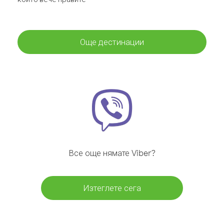
Още дестинации
Все още нямате Viber?
Изтеглете сега