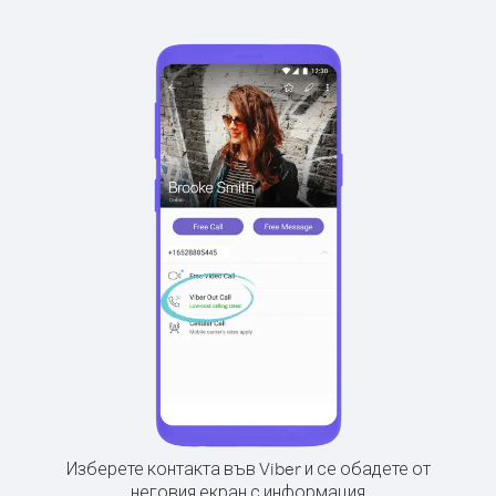
Изберете контакта във Viber и се обадете от
неговия екран с информация