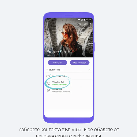
Изберете контакта във Viber и се обадете от
неговия екран с информация