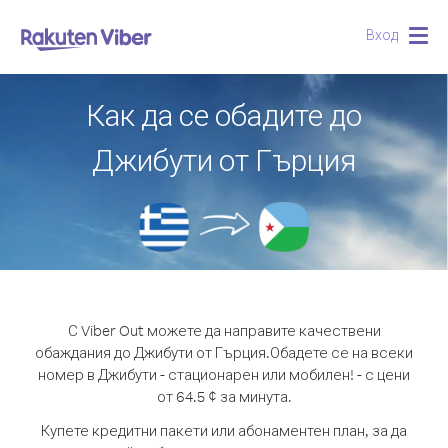
Вход
Togg
navig
Как да се обадите до
Джибути от Гърция
С Viber Out можете да направите качествени
обаждания до Джибути от Гърция.
Обадете се на всеки
номер в Джибути - стационарен или мобилен! - с цени
от 64.5 ¢ за минута.
Купете кредитни пакети или абонаментен план, за да