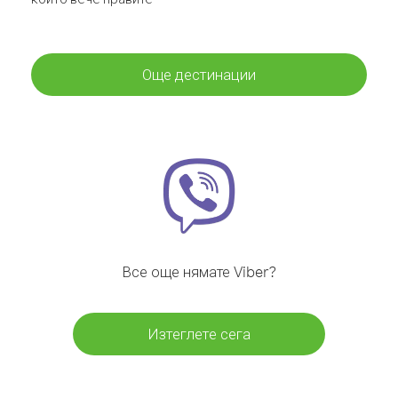
Още дестинации
Все още нямате Viber?
Изтеглете сега