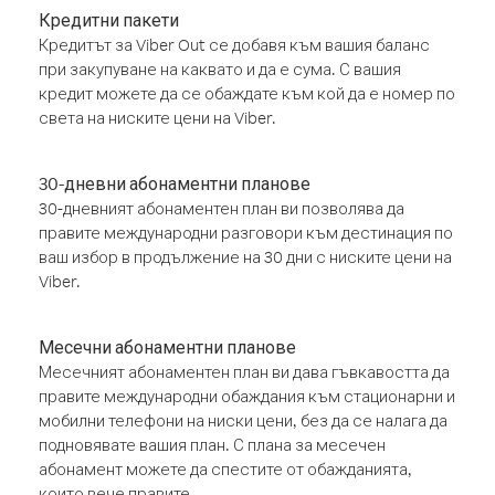
Кредитни пакети
Кредитът за Viber Out се добавя към вашия баланс
при закупуване на каквато и да е сума. С вашия
кредит можете да се обаждате към кой да е номер по
света на ниските цени на Viber.
30-дневни абонаментни планове
30-дневният абонаментен план ви позволява да
правите международни разговори към дестинация по
ваш избор в продължение на 30 дни с ниските цени на
Viber.
Месечни абонаментни планове
Месечният абонаментен план ви дава гъвкавостта да
правите международни обаждания към стационарни и
мобилни телефони на ниски цени, без да се налага да
подновявате вашия план. С плана за месечен
абонамент можете да спестите от обажданията,
които вече правите