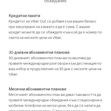
обаждания:
Кредитни пакети
Кредитът за Viber Out се добавя към вашия баланс
при закупуване на каквато и да е сума. С вашия
кредит можете да се обаждате към кой да е номер по
света на ниските цени на Viber.
30-дневни абонаментни планове
30-дневният абонаментен план ви позволява да
правите международни разговори към дестинация по
ваш избор в продължение на 30 дни с ниските цени на
Viber.
Месечни абонаментни планове
Месечният абонаментен план ви дава гъвкавостта да
правите международни обаждания към стационарни и
мобилни телефони на ниски цени, без да се налага да
подновявате вашия план. С плана за месечен