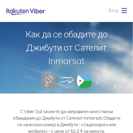
Вход
Togg
navig
Как да се обадите до
Джибути от Сателит
Inmarsat
С Viber Out можете да направите качествени
обаждания до Джибути от Сателит Inmarsat.
Обадете
се на всеки номер в Джибути - стационарен или
мобилен! - с цени от 52.0 ¢ за минута.