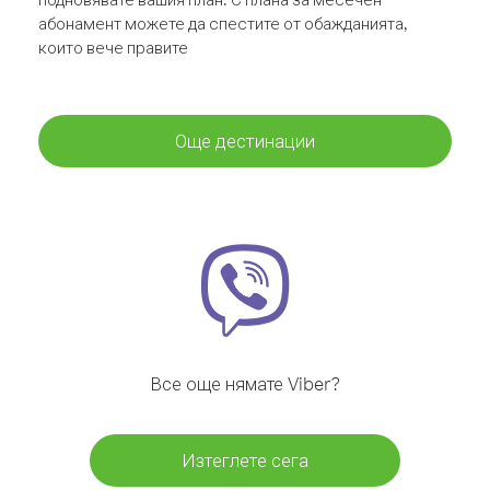
абонамент можете да спестите от обажданията,
които вече правите
Още дестинации
Все още нямате Viber?
Изтеглете сега