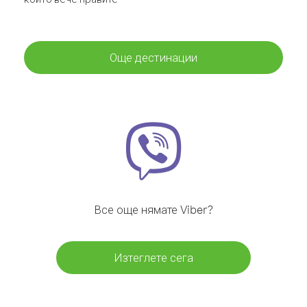
Още дестинации
Все още нямате Viber?
Изтеглете сега