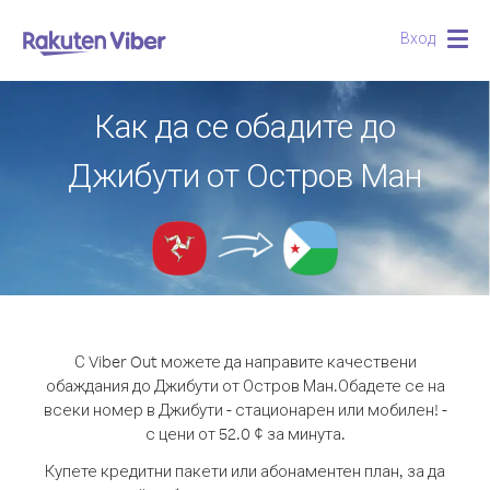
Вход
Togg
navig
Как да се обадите до
Джибути от Остров Ман
С Viber Out можете да направите качествени
обаждания до Джибути от Остров Ман.
Обадете се на
всеки номер в Джибути - стационарен или мобилен! -
с цени от 52.0 ¢ за минута.
Купете кредитни пакети или абонаментен план, за да