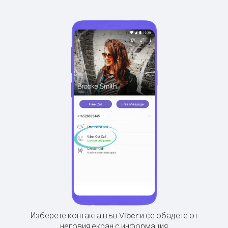
Изберете контакта във Viber и се обадете от
неговия екран с информация