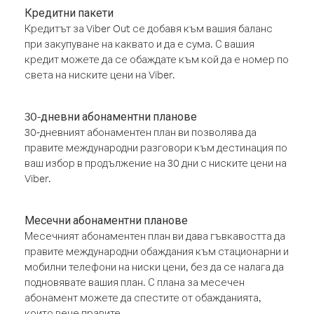
Кредитни пакети
Кредитът за Viber Out се добавя към вашия баланс
при закупуване на каквато и да е сума. С вашия
кредит можете да се обаждате към кой да е номер по
света на ниските цени на Viber.
30-дневни абонаментни планове
30-дневният абонаментен план ви позволява да
правите международни разговори към дестинация по
ваш избор в продължение на 30 дни с ниските цени на
Viber.
Месечни абонаментни планове
Месечният абонаментен план ви дава гъвкавостта да
правите международни обаждания към стационарни и
мобилни телефони на ниски цени, без да се налага да
подновявате вашия план. С плана за месечен
абонамент можете да спестите от обажданията,
които вече правите