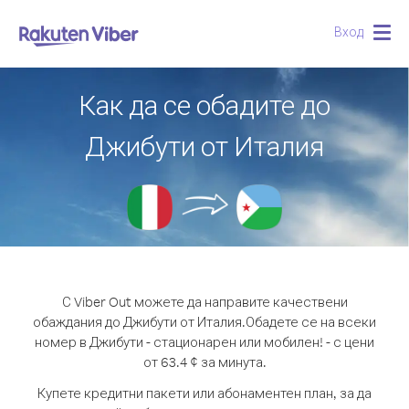
Вход
Togg
navig
Как да се обадите до
Джибути от Италия
С Viber Out можете да направите качествени
обаждания до Джибути от Италия.
Обадете се на всеки
номер в Джибути - стационарен или мобилен! - с цени
от 63.4 ¢ за минута.
Купете кредитни пакети или абонаментен план, за да