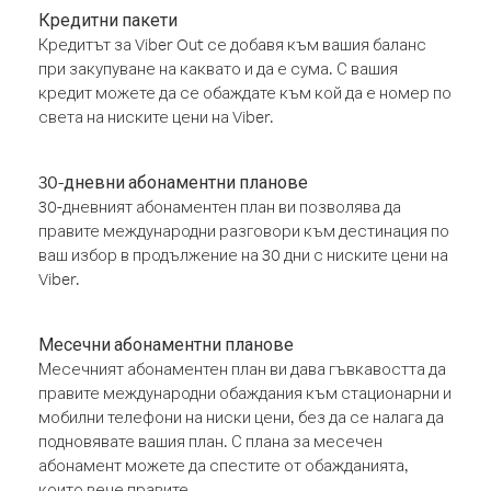
Кредитни пакети
Кредитът за Viber Out се добавя към вашия баланс
при закупуване на каквато и да е сума. С вашия
кредит можете да се обаждате към кой да е номер по
света на ниските цени на Viber.
30-дневни абонаментни планове
30-дневният абонаментен план ви позволява да
правите международни разговори към дестинация по
ваш избор в продължение на 30 дни с ниските цени на
Viber.
Месечни абонаментни планове
Месечният абонаментен план ви дава гъвкавостта да
правите международни обаждания към стационарни и
мобилни телефони на ниски цени, без да се налага да
подновявате вашия план. С плана за месечен
абонамент можете да спестите от обажданията,
които вече правите