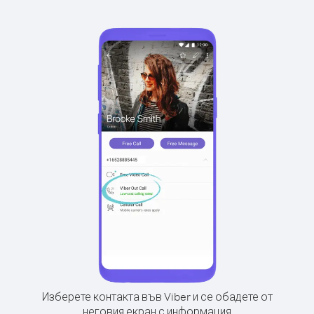
Изберете контакта във Viber и се обадете от
неговия екран с информация