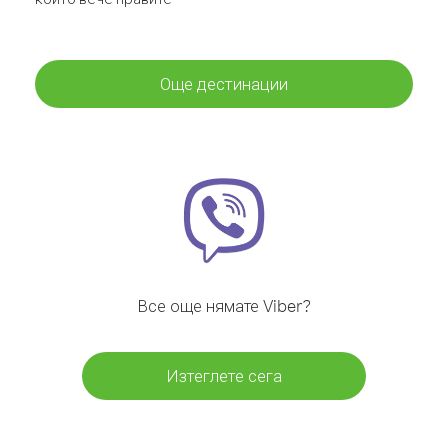
Още дестинации
Все още нямате Viber?
Изтеглете сега