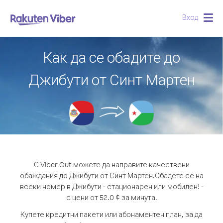
Вход
Togg
navig
Как да се обадите до
Джибути от Синт Мартен
С Viber Out можете да направите качествени
обаждания до Джибути от Синт Мартен.
Обадете се на
всеки номер в Джибути - стационарен или мобилен! -
с цени от 52.0 ¢ за минута.
Купете кредитни пакети или абонаментен план, за да