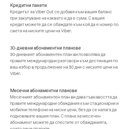
Кредитни пакети
Кредитът за Viber Out се добавя към вашия баланс
при закупуване на каквато и да е сума. С вашия
кредит можете да се обаждате към кой да е номер по
света на ниските цени на Viber.
30-дневни абонаментни планове
30-дневният абонаментен план ви позволява да
правите международни разговори към дестинация по
ваш избор в продължение на 30 дни с ниските цени на
Viber.
Месечни абонаментни планове
Месечният абонаментен план ви дава гъвкавостта да
правите международни обаждания към стационарни и
мобилни телефони на ниски цени, без да се налага да
подновявате вашия план. С плана за месечен
абонамент можете да спестите от обажданията,
които вече правите