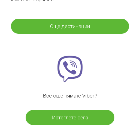
Още дестинации
Все още нямате Viber?
Изтеглете сега