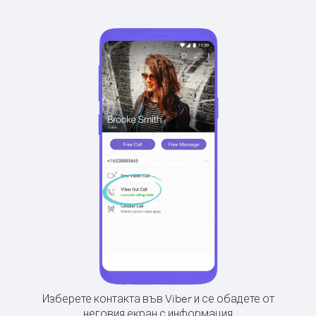
Изберете контакта във Viber и се обадете от
неговия екран с информация