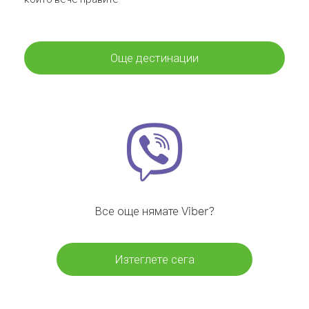
Още дестинации
Все още нямате Viber?
Изтеглете сега