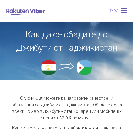
Вход
Togg
navig
Как да се обадите до
Джибути от Таджикистан
С Viber Out можете да направите качествени
обаждания до Джибути от Таджикистан.
Обадете се на
всеки номер в Джибути - стационарен или мобилен! -
с цени от 52.0 ¢ за минута.
Купете кредитни пакети или абонаментен план, за да