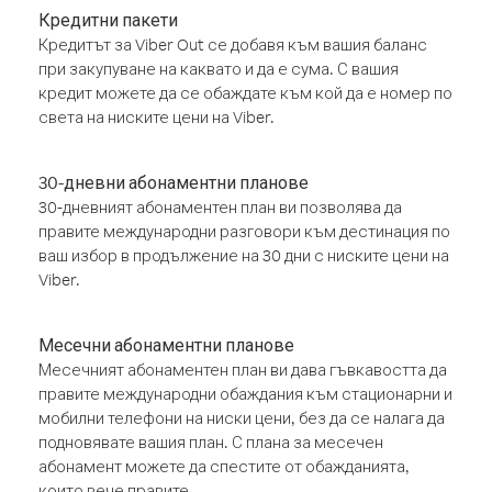
Кредитни пакети
Кредитът за Viber Out се добавя към вашия баланс
при закупуване на каквато и да е сума. С вашия
кредит можете да се обаждате към кой да е номер по
света на ниските цени на Viber.
30-дневни абонаментни планове
30-дневният абонаментен план ви позволява да
правите международни разговори към дестинация по
ваш избор в продължение на 30 дни с ниските цени на
Viber.
Месечни абонаментни планове
Месечният абонаментен план ви дава гъвкавостта да
правите международни обаждания към стационарни и
мобилни телефони на ниски цени, без да се налага да
подновявате вашия план. С плана за месечен
абонамент можете да спестите от обажданията,
които вече правите