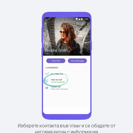
Изберете контакта във Viber и се обадете от
неговия екран с информация