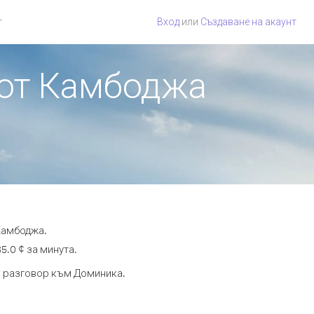
г
Вход
или
Създаване на акаунт
 от Камбоджа
Камбоджа.
5.0 ¢ за минута.
та разговор към Доминика.