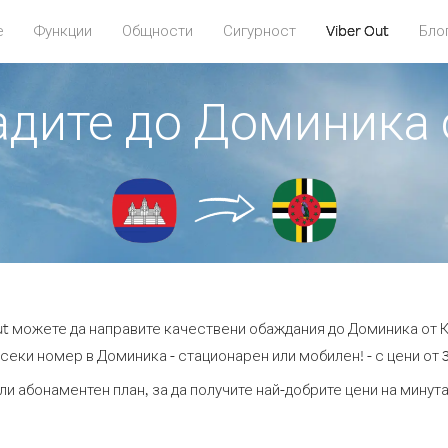
е
Функции
Общности
Сигурност
Viber Out
Бло
бадите до Доминика
Out можете да направите качествени обаждания до Доминика от 
секи номер в Доминика - стационарен или мобилен! - с цени от 3
ли абонаментен план, за да получите най-добрите цени на мину