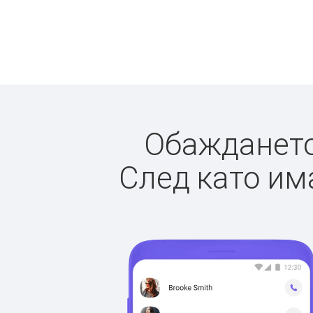
Обаждането 
След като има