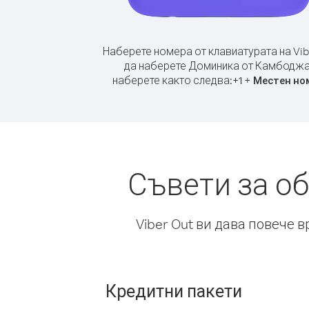
Наберете номера от клавиатурата на Vib
да наберете Доминика от Камбоджа
наберете както следва:
+
+
1
Местен но
Съвети за о
Viber Out ви дава повече 
Кредитни пакети