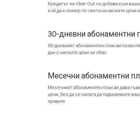
Кредитът за Viber Out се добавя към ваши
кой да е номер по света на ниските цени на
30-дневни абонаментни 
30-дневният абонаментен план ви позвол
дни с ниските цени на Viber.
Месечни абонаментни п
Месечният абонаментен план ви дава гъв
цени, без да се налага да подновявате ва
правите