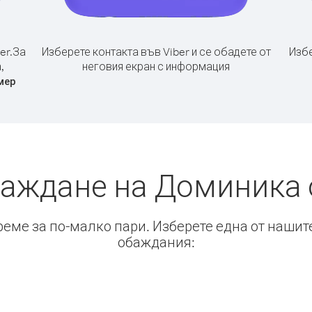
er.
За
Изберете контакта във Viber и се обадете от
Избе
,
неговия екран с информация
мер
баждане на Доминика
време за по-малко пари. Изберете една от нашит
обаждания: