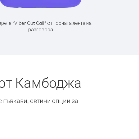
рете “Viber Out Call” от горната лента на
разговора
 от Камбоджа
е гъвкави, евтини опции за