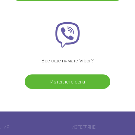
Все още нямате Viber?
Изтеглете сега
АНИЯ
ИЗТЕГЛЯНЕ