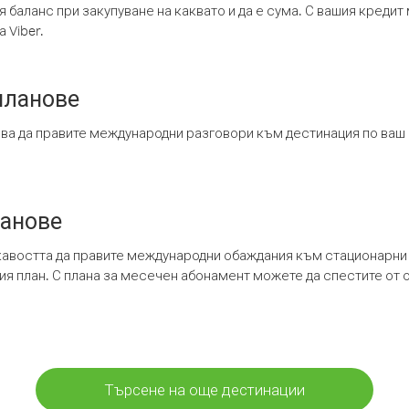
я баланс при закупуване на каквато и да е сума. С вашия креди
 Viber.
планове
ява да правите международни разговори към дестинация по ваш
ланове
кавостта да правите международни обаждания към стационарни 
шия план. С плана за месечен абонамент можете да спестите от 
Търсене на още дестинации