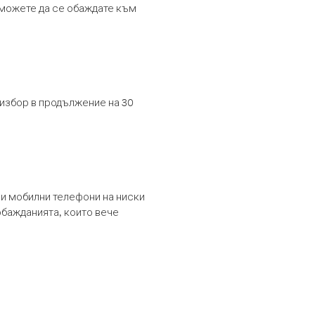
т можете да се обаждате към
 избор в продължение на 30
и мобилни телефони на ниски
обажданията, които вече