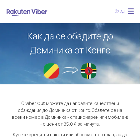
Вход
Togg
navig
Как да се обадите до
Доминика от Конго
С Viber Out можете да направите качествени
обаждания до Доминика от Конго.
Обадете се на
всеки номер в Доминика - стационарен или мобилен!
- с цени от 35.0 ¢ за минута.
Купете кредитни пакети или абонаментен план, за да