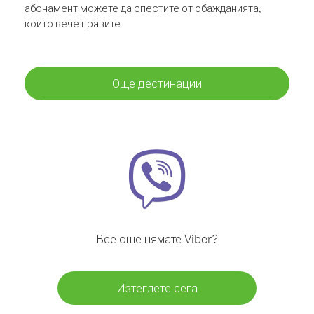
абонамент можете да спестите от обажданията,
които вече правите
Още дестинации
Все още нямате Viber?
Изтеглете сега