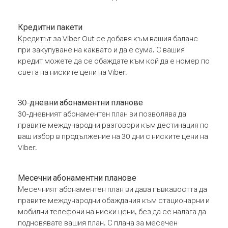
Кредитни пакети
Кредитът за Viber Out се добавя към вашия баланс
при закупуване на каквато и да е сума. С вашия
кредит можете да се обаждате към кой да е номер по
света на ниските цени на Viber.
30-дневни абонаментни планове
30-дневният абонаментен план ви позволява да
правите международни разговори към дестинация по
ваш избор в продължение на 30 дни с ниските цени на
Viber.
Месечни абонаментни планове
Месечният абонаментен план ви дава гъвкавостта да
правите международни обаждания към стационарни и
мобилни телефони на ниски цени, без да се налага да
подновявате вашия план. С плана за месечен