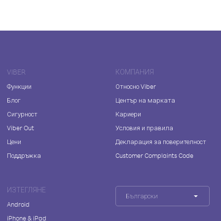
VIBER
КОМПАНИЯ
Функции
Относно Viber
Блог
Център на марката
Сигурност
Кариери
Viber Out
Условия и правила
Цени
Декларация за поверителност
Поддръжка
Customer Complaints Code
ИЗТЕГЛЯНЕ
Български
Android
iPhone & iPad