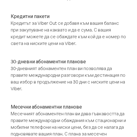
Кредитни пакети
Кредитът за Viber Out се добавя към вашия баланс
при закупуване на каквато и да е сума. С вашия
кредит можете да се обаждате към кой да е номер по
света на ниските цени на Viber.
30-дневни абонаментни планове
30-дневният абонаментен план ви позволява да
правите международни разговори към дестинация по
ваш избор в продължение на 30 дни с ниските цени на
Viber.
Месечни абонаментни планове
Месечният абонаментен план ви дава гъвкавостта да
правите международни обаждания към стационарни и
мобилни телефони на ниски цени, без да се налага да
подновявате вашия план. С плана за месечен