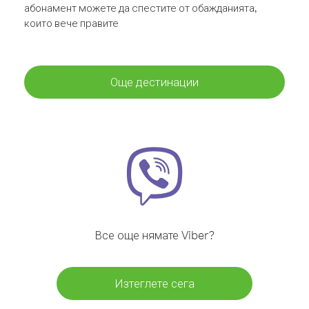
абонамент можете да спестите от обажданията,
които вече правите
Още дестинации
Все още нямате Viber?
Изтеглете сега