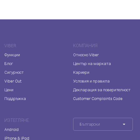
VIBER
КОМПАНИЯ
Функции
Относно Viber
Блог
Център на марката
Сигурност
Кариери
Viber Out
Условия и правила
Цени
Декларация за поверителност
Поддръжка
Customer Complaints Code
ИЗТЕГЛЯНЕ
Български
Android
iPhone & iPad