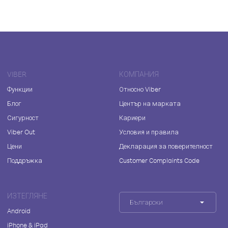
VIBER
КОМПАНИЯ
Функции
Относно Viber
Блог
Център на марката
Сигурност
Кариери
Viber Out
Условия и правила
Цени
Декларация за поверителност
Поддръжка
Customer Complaints Code
ИЗТЕГЛЯНЕ
Български
Android
iPhone & iPad