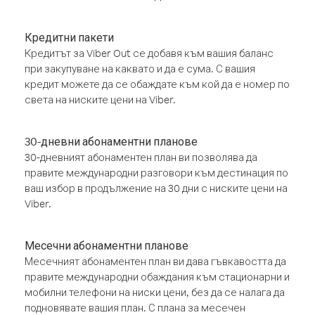
Кредитни пакети
Кредитът за Viber Out се добавя към вашия баланс
при закупуване на каквато и да е сума. С вашия
кредит можете да се обаждате към кой да е номер по
света на ниските цени на Viber.
30-дневни абонаментни планове
30-дневният абонаментен план ви позволява да
правите международни разговори към дестинация по
ваш избор в продължение на 30 дни с ниските цени на
Viber.
Месечни абонаментни планове
Месечният абонаментен план ви дава гъвкавостта да
правите международни обаждания към стационарни и
мобилни телефони на ниски цени, без да се налага да
подновявате вашия план. С плана за месечен