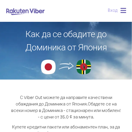
Вход
Togg
navig
Как да се обадите до
Доминика от Япония
С Viber Out можете да направите качествени
обаждания до Доминика от Япония.
Обадете се на
всеки номер в Доминика - стационарен или мобилен!
- с цени от 35.0 ¢ за минута.
Купете кредитни пакети или абонаментен план, за да