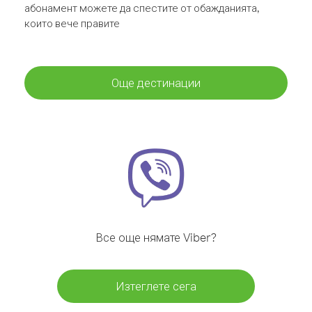
абонамент можете да спестите от обажданията,
които вече правите
Още дестинации
Все още нямате Viber?
Изтеглете сега