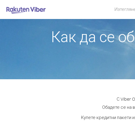
Изтеглян
Как да се о
С Viber 
Обадете се на в
Купете кредитни пакети и