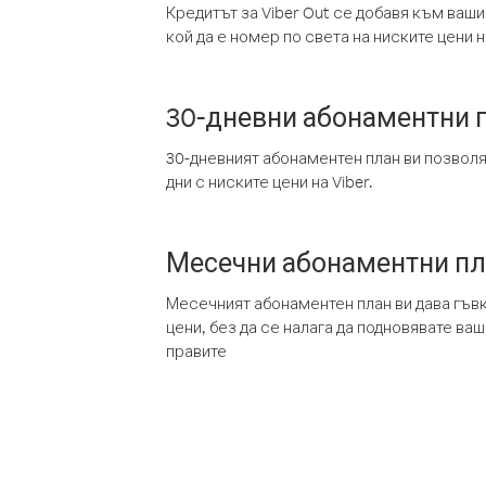
Кредитът за Viber Out се добавя към ваши
кой да е номер по света на ниските цени на
30-дневни абонаментни 
30-дневният абонаментен план ви позвол
дни с ниските цени на Viber.
Месечни абонаментни п
Месечният абонаментен план ви дава гъв
цени, без да се налага да подновявате ва
правите