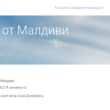
г
Вход
или
Създаване на акаунт
а от Малдиви
 Малдиви.
5.0 ¢ за минута.
та разговор към Доминика.