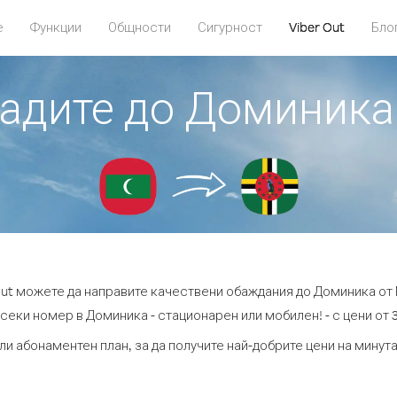
е
Функции
Общности
Сигурност
Viber Out
Бло
бадите до Доминик
Out можете да направите качествени обаждания до Доминика от
секи номер в Доминика - стационарен или мобилен! - с цени от 3
ли абонаментен план, за да получите най-добрите цени на мину