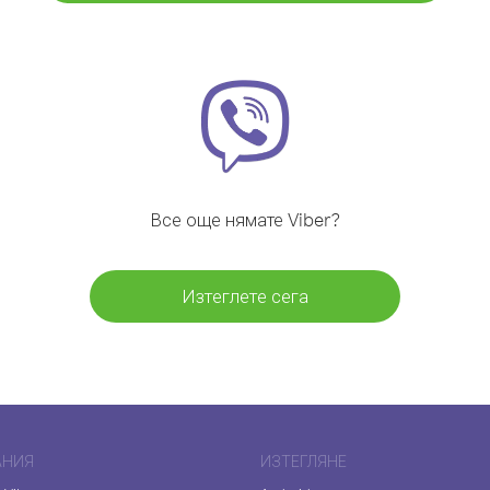
Все още нямате Viber?
Изтеглете сега
АНИЯ
ИЗТЕГЛЯНЕ