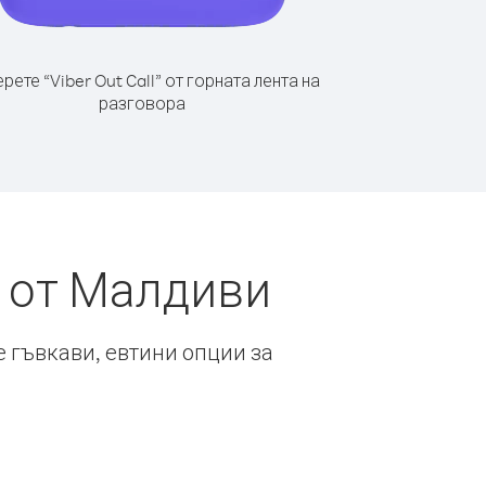
рете “Viber Out Call” от горната лента на
разговора
 от Малдиви
е гъвкави, евтини опции за