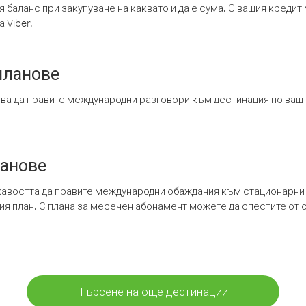
я баланс при закупуване на каквато и да е сума. С вашия креди
 Viber.
планове
ява да правите международни разговори към дестинация по ваш
ланове
кавостта да правите международни обаждания към стационарни 
шия план. С плана за месечен абонамент можете да спестите от 
Търсене на още дестинации