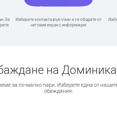
er.
За
Изберете контакта във Viber и се обадете от
Избе
ерете
неговия екран с информация
обаждане на Доминика
време за по-малко пари. Изберете една от нашит
обаждания: