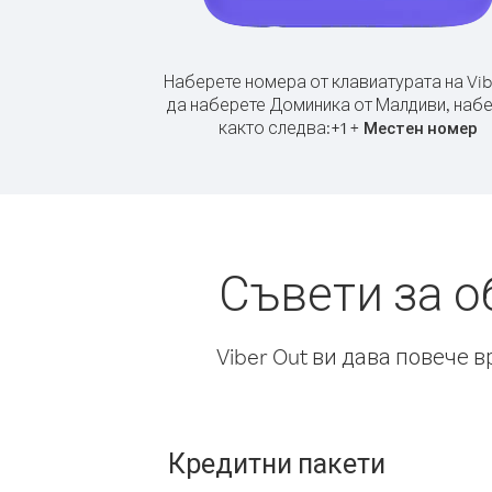
Наберете номера от клавиатурата на Vib
да наберете Доминика от Малдиви, наб
както следва:
+
+
1
Местен номер
Съвети за 
Viber Out ви дава повече 
Кредитни пакети