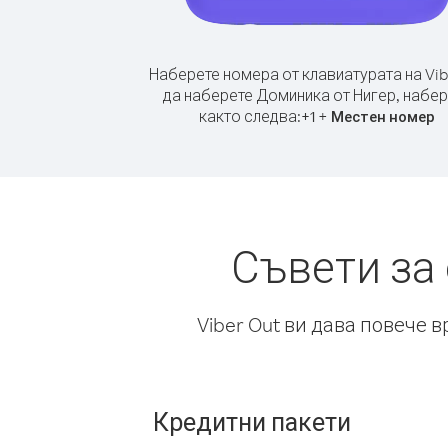
Наберете номера от клавиатурата на Vib
да наберете Доминика от Нигер, набер
както следва:
+
+
1
Местен номер
Съвети за
Viber Out ви дава повече 
Кредитни пакети