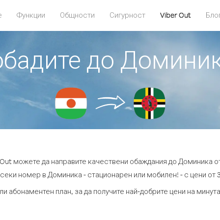
е
Функции
Общности
Сигурност
Viber Out
Бло
 обадите до Доминик
 Out можете да направите качествени обаждания до Доминика о
секи номер в Доминика - стационарен или мобилен! - с цени от 3
ли абонаментен план, за да получите най-добрите цени на мину