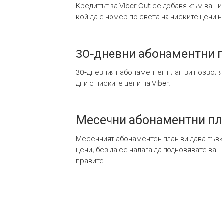
Кредитът за Viber Out се добавя към ваши
кой да е номер по света на ниските цени на
30-дневни абонаментни 
30-дневният абонаментен план ви позвол
дни с ниските цени на Viber.
Месечни абонаментни п
Месечният абонаментен план ви дава гъв
цени, без да се налага да подновявате ва
правите