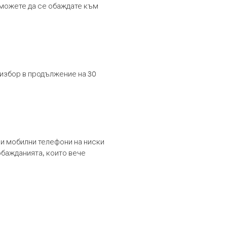
т можете да се обаждате към
 избор в продължение на 30
и мобилни телефони на ниски
обажданията, които вече