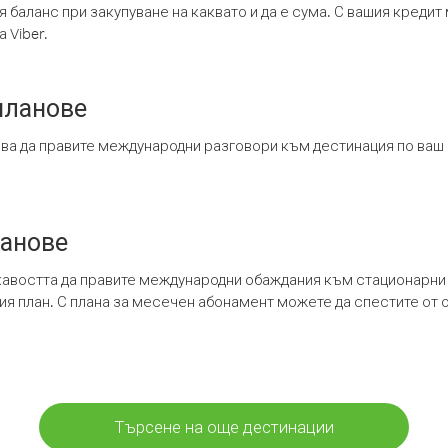
я баланс при закупуване на каквато и да е сума. С вашия креди
 Viber.
планове
ява да правите международни разговори към дестинация по ваш
ланове
кавостта да правите международни обаждания към стационарни 
шия план. С плана за месечен абонамент можете да спестите от 
Търсене на още дестинации