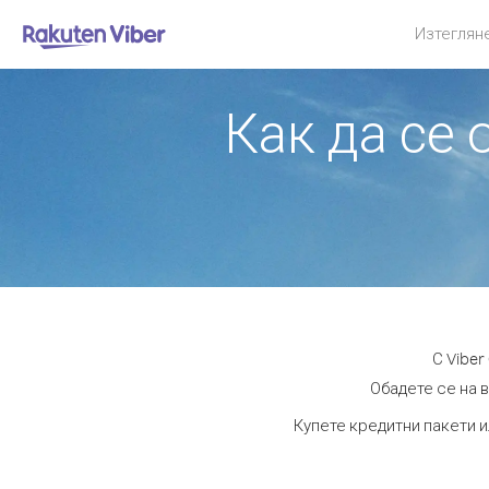
Изтеглян
Как да се
С Viber
Обадете се на в
Купете кредитни пакети и