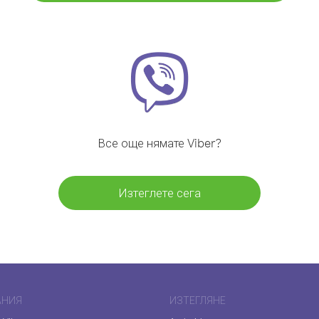
Все още нямате Viber?
Изтеглете сега
АНИЯ
ИЗТЕГЛЯНЕ