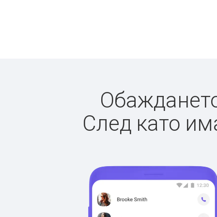
Обаждането 
След като има