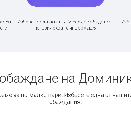
er.
За
Изберете контакта във Viber и се обадете от
Избе
ете
неговия екран с информация
 обаждане на Доминик
време за по-малко пари. Изберете една от нашит
обаждания: