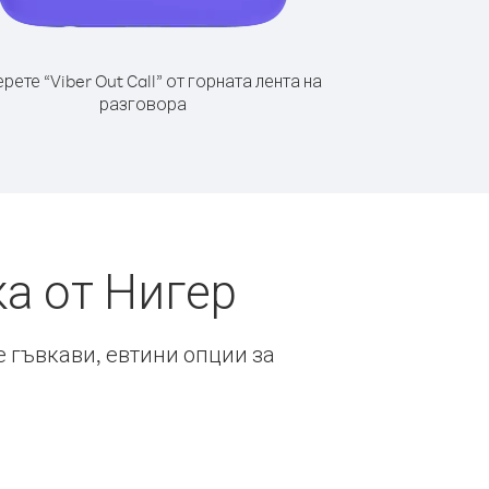
рете “Viber Out Call” от горната лента на
разговора
а от Нигер
е гъвкави, евтини опции за