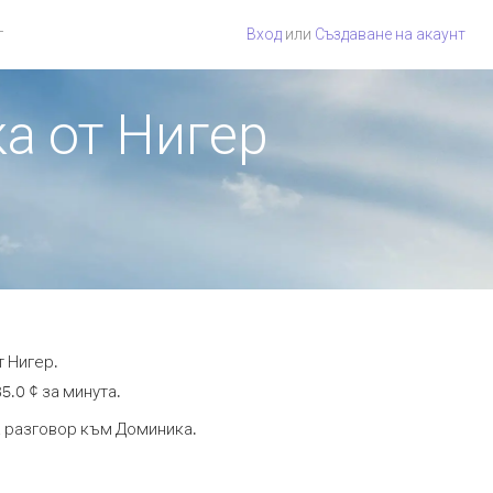
г
Вход
или
Създаване на акаунт
а от Нигер
т Нигер.
5.0 ¢ за минута.
та разговор към Доминика.