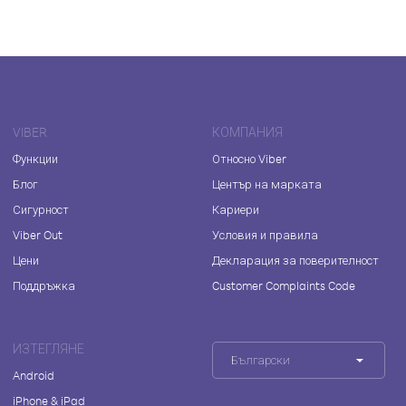
VIBER
КОМПАНИЯ
Функции
Относно Viber
Блог
Център на марката
Сигурност
Кариери
Viber Out
Условия и правила
Цени
Декларация за поверителност
Поддръжка
Customer Complaints Code
ИЗТЕГЛЯНЕ
Български
Android
iPhone & iPad