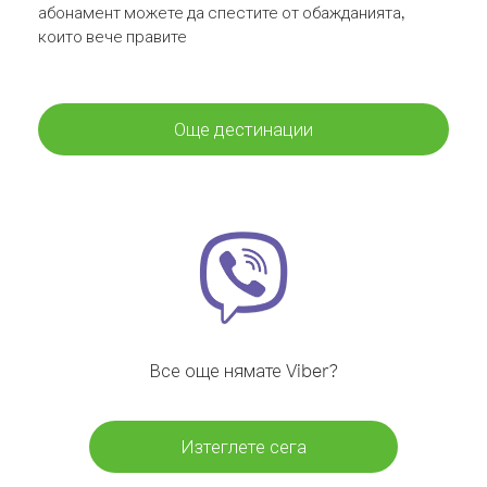
абонамент можете да спестите от обажданията,
които вече правите
Още дестинации
Все още нямате Viber?
Изтеглете сега