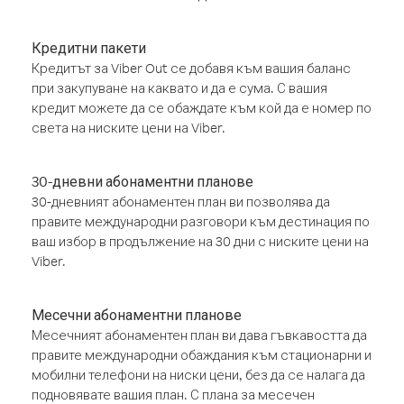
Кредитни пакети
Кредитът за Viber Out се добавя към вашия баланс
при закупуване на каквато и да е сума. С вашия
кредит можете да се обаждате към кой да е номер по
света на ниските цени на Viber.
30-дневни абонаментни планове
30-дневният абонаментен план ви позволява да
правите международни разговори към дестинация по
ваш избор в продължение на 30 дни с ниските цени на
Viber.
Месечни абонаментни планове
Месечният абонаментен план ви дава гъвкавостта да
правите международни обаждания към стационарни и
мобилни телефони на ниски цени, без да се налага да
подновявате вашия план. С плана за месечен