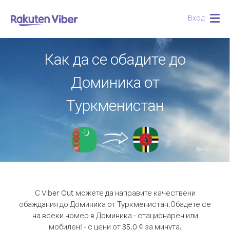
Вход
Togg
navig
Как да се обадите до
Доминика от
Туркменистан
С Viber Out можете да направите качествени
обаждания до Доминика от Туркменистан.
Обадете се
на всеки номер в Доминика - стационарен или
мобилен! - с цени от 35.0 ¢ за минута.