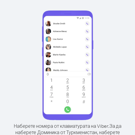
Наберете номера от клавиатурата на Viber.
За да
наберете Доминика от Туркменистан, наберете