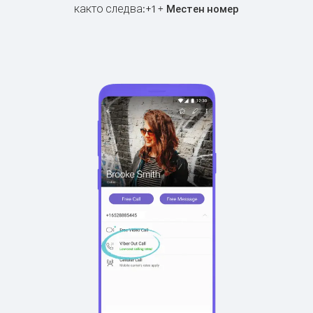
както следва:
+
+
1
Местен номер