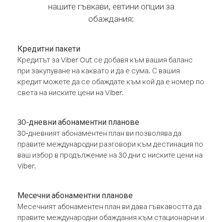
нашите гъвкави, евтини опции за
обаждания:
Кредитни пакети
Кредитът за Viber Out се добавя към вашия баланс
при закупуване на каквато и да е сума. С вашия
кредит можете да се обаждате към кой да е номер по
света на ниските цени на Viber.
30-дневни абонаментни планове
30-дневният абонаментен план ви позволява да
правите международни разговори към дестинация по
ваш избор в продължение на 30 дни с ниските цени на
Viber.
Месечни абонаментни планове
Месечният абонаментен план ви дава гъвкавостта да
правите международни обаждания към стационарни и