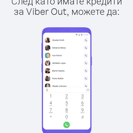
След като имате кредити
за Viber Out, можете да: