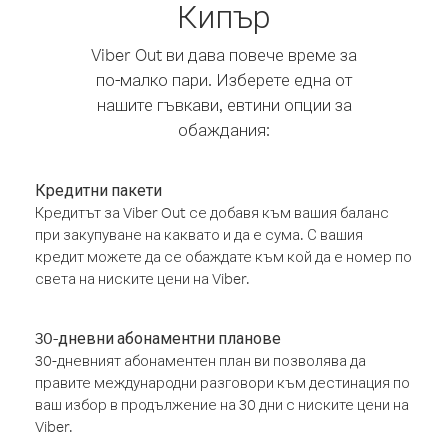
Кипър
Viber Out ви дава повече време за
по-малко пари. Изберете една от
нашите гъвкави, евтини опции за
обаждания:
Кредитни пакети
Кредитът за Viber Out се добавя към вашия баланс
при закупуване на каквато и да е сума. С вашия
кредит можете да се обаждате към кой да е номер по
света на ниските цени на Viber.
30-дневни абонаментни планове
30-дневният абонаментен план ви позволява да
правите международни разговори към дестинация по
ваш избор в продължение на 30 дни с ниските цени на
Viber.