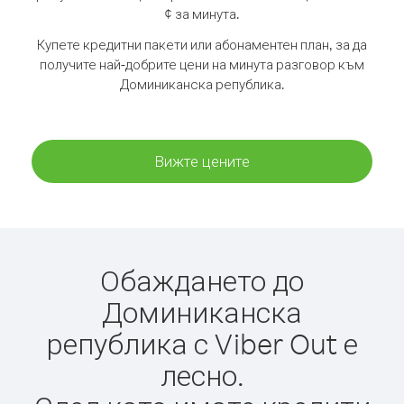
¢ за минута.
Купете кредитни пакети или абонаментен план, за да
получите най-добрите цени на минута разговор към
Доминиканска република.
Вижте цените
Обаждането до
Доминиканска
република с Viber Out е
лесно.