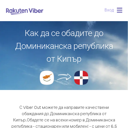
Вход
Togg
navig
Как да се обадите до
Доминиканска република
от Кипър
С Viber Out можете да направите качествени
обаждания до Доминиканска република от
Кипър.
Обадете се на всеки номер в Доминиканска
република - стационарен или мобилен! - с цени от 6.5