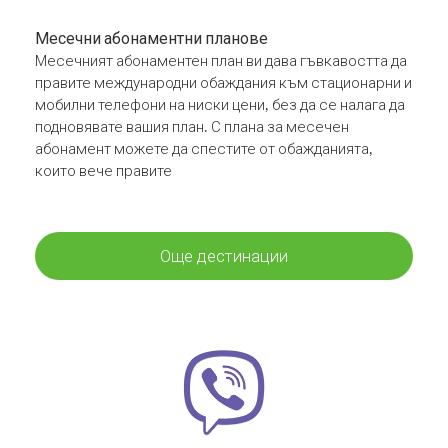
Месечни абонаментни планове
Месечният абонаментен план ви дава гъвкавостта да
правите международни обаждания към стационарни и
мобилни телефони на ниски цени, без да се налага да
подновявате вашия план. С плана за месечен
абонамент можете да спестите от обажданията,
които вече правите
Още дестинации