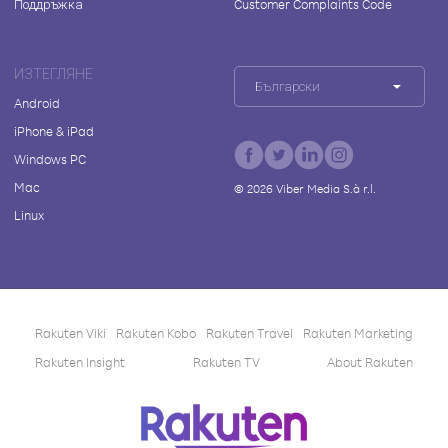
Поддръжка
Customer Complaints Code
ИЗТЕГЛЯНЕ
Български
Android
iPhone & iPad
Windows PC
Mac
©
2026
Viber Media S.à r.l.
Linux
Rakuten Viki
Rakuten Kobo
Rakuten Travel
Rakuten Marketing
Rakuten Insight
Rakuten TV
About Rakuten