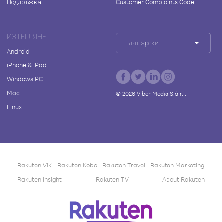
Поддръжка
Customer Complaints Code
ИЗТЕГЛЯНЕ
Български
Android
iPhone & iPad
Windows PC
Mac
©
2026
Viber Media S.à r.l.
Linux
Rakuten Viki
Rakuten Kobo
Rakuten Travel
Rakuten Marketing
Rakuten Insight
Rakuten TV
About Rakuten