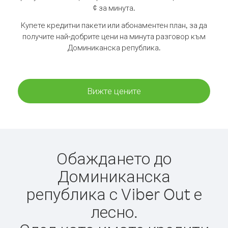
¢ за минута.
Купете кредитни пакети или абонаментен план, за да
получите най-добрите цени на минута разговор към
Доминиканска република.
Вижте цените
Обаждането до
Доминиканска
република с Viber Out е
лесно.