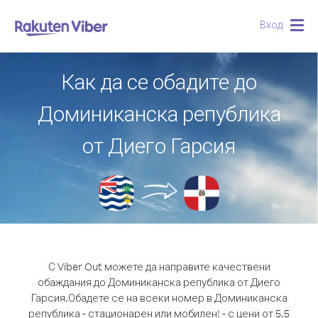
Вход
Togg
navig
Как да се обадите до
Доминиканска република
от Диего Гарсия
С Viber Out можете да направите качествени
обаждания до Доминиканска република от Диего
Гарсия.
Обадете се на всеки номер в Доминиканска
република - стационарен или мобилен! - с цени от 5.5