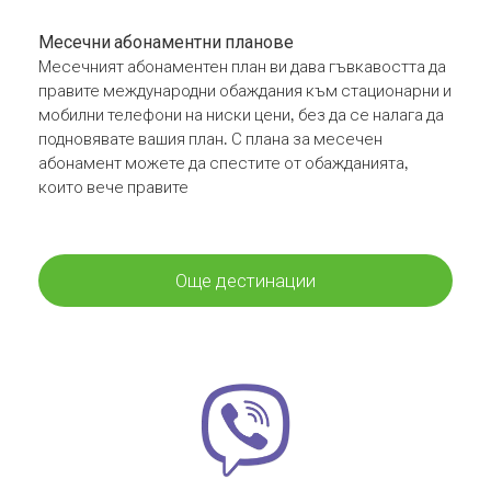
Месечни абонаментни планове
Месечният абонаментен план ви дава гъвкавостта да
правите международни обаждания към стационарни и
мобилни телефони на ниски цени, без да се налага да
подновявате вашия план. С плана за месечен
абонамент можете да спестите от обажданията,
които вече правите
Още дестинации