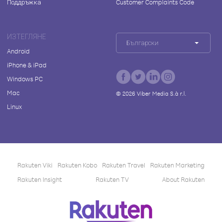
Поддръжка
Customer Complaints Code
ИЗТЕГЛЯНЕ
Български
Android
iPhone & iPad
Windows PC
Mac
©
2026
Viber Media S.à r.l.
Linux
Rakuten Viki
Rakuten Kobo
Rakuten Travel
Rakuten Marketing
Rakuten Insight
Rakuten TV
About Rakuten