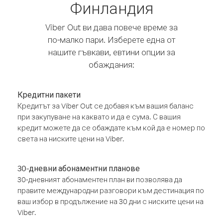
Финландия
Viber Out ви дава повече време за
по-малко пари. Изберете една от
нашите гъвкави, евтини опции за
обаждания:
Кредитни пакети
Кредитът за Viber Out се добавя към вашия баланс
при закупуване на каквато и да е сума. С вашия
кредит можете да се обаждате към кой да е номер по
света на ниските цени на Viber.
30-дневни абонаментни планове
30-дневният абонаментен план ви позволява да
правите международни разговори към дестинация по
ваш избор в продължение на 30 дни с ниските цени на
Viber.