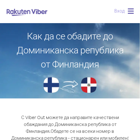
Вход
Togg
navig
Как да се обадите до
Доминиканска република
от Финландия
С Viber Out можете да направите качествени
обаждания до Доминиканска република от
Финландия.
Обадете се на всеки номер в
Доминиканска република - стационарен или мобилен!