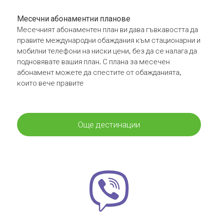
Месечни абонаментни планове
Месечният абонаментен план ви дава гъвкавостта да
правите международни обаждания към стационарни и
мобилни телефони на ниски цени, без да се налага да
подновявате вашия план. С плана за месечен
абонамент можете да спестите от обажданията,
които вече правите
Още дестинации