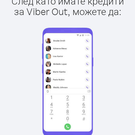
След като имате кредити
за Viber Out, можете да: