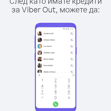
След като имате кредити
за Viber Out, можете да: