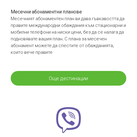
Месечни абонаментни планове
Месечният абонаментен план ви дава гъвкавостта да
правите международни обаждания към стационарни и
мобилни телефони на ниски цени, без да се налага да
подновявате вашия план. С плана за месечен
абонамент можете да спестите от обажданията,
които вече правите
Още дестинации