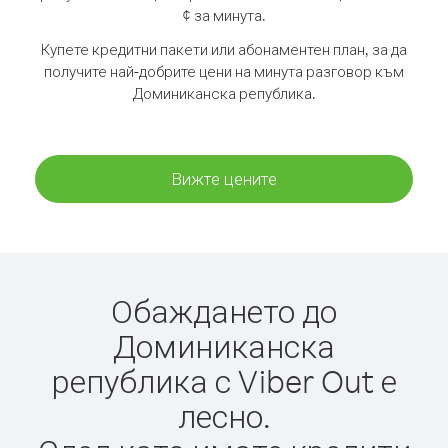
¢ за минута.
Купете кредитни пакети или абонаментен план, за да
получите най-добрите цени на минута разговор към
Доминиканска република.
Вижте цените
Обаждането до
Доминиканска
република с Viber Out е
лесно.