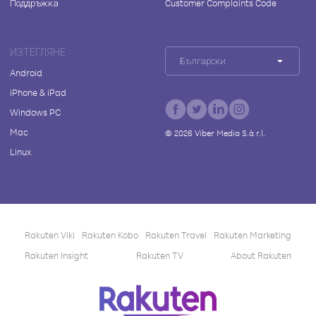
Поддръжка
Customer Complaints Code
ИЗТЕГЛЯНЕ
Български
Android
iPhone & iPad
Windows PC
Mac
©
2026
Viber Media S.à r.l.
Linux
Rakuten Viki
Rakuten Kobo
Rakuten Travel
Rakuten Marketing
Rakuten Insight
Rakuten TV
About Rakuten