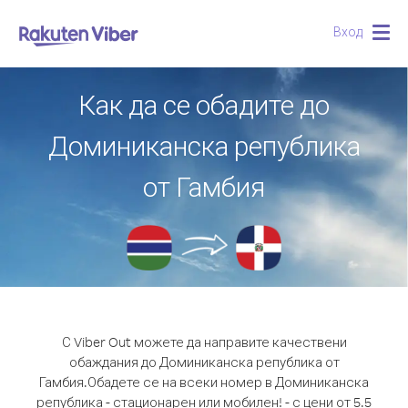
Вход
Togg
navig
Как да се обадите до
Доминиканска република
от Гамбия
С Viber Out можете да направите качествени
обаждания до Доминиканска република от
Гамбия.
Обадете се на всеки номер в Доминиканска
република - стационарен или мобилен! - с цени от 5.5