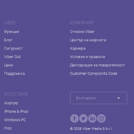
VIBER
КОМПАНИЯ
Функции
Относно Viber
Блог
Център на марката
Сигурност
Кариери
Viber Out
Условия и правила
Цени
Декларация за поверителност
Поддръжка
Customer Complaints Code
ИЗТЕГЛЯНЕ
Български
Android
iPhone & iPad
Windows PC
Mac
©
2026
Viber Media S.à r.l.