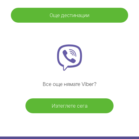
Още дестинации
Все още нямате Viber?
Изтеглете сега