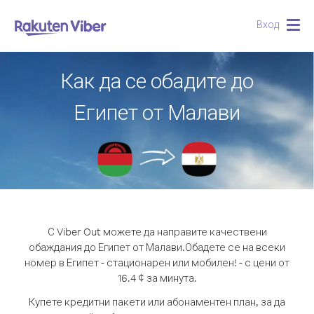
Вход
Togg
navig
Как да се обадите до
Египет от Малави
С Viber Out можете да направите качествени
обаждания до Египет от Малави.
Обадете се на всеки
номер в Египет - стационарен или мобилен! - с цени от
16.4 ¢ за минута.
Купете кредитни пакети или абонаментен план, за да