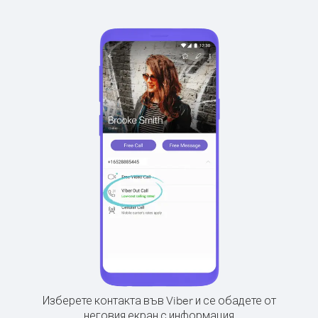
Изберете контакта във Viber и се обадете от
неговия екран с информация