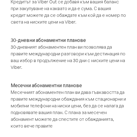
Кредитът за Viber Out се добавя към вашия баланс
при закупуване на каквато и да е сума. С вашия
кредит можете да се обаждате към кой да е номер по
света на ниските цени на Viber.
30-дневни абонаментни планове
30-дневният абонаментен план ви позволява да
правите международни разговори към дестинация по
ваш избор в продължение на 30 дни с ниските цени на
Viber.
Месечни абонаментни планове
Месечният абонаментен план ви дава гъвкавостта да
правите международни обаждания към стационарни и
мобилни телефони на ниски цени, без да се налага да
подновявате вашия план. С плана за месечен
абонамент можете да спестите от обажданията,
които вече правите