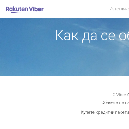
Изтеглян
Как да се 
С Viber
Обадете се на
Купете кредитни пакети