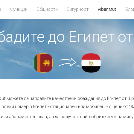
е
Функции
Общности
Сигурност
Viber Out
Бло
обадите до Египет о
 Out можете да направите качествени обаждания до Египет от Шр
 всеки номер в Египет - стационарен или мобилен! - с цени от 16.
 или абонаментен план, за да получите най-добрите цени на мину