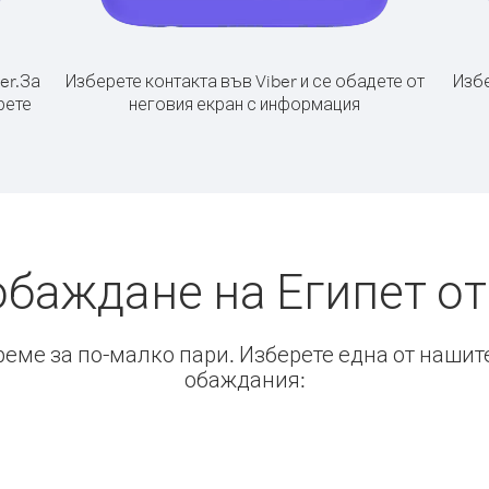
er.
За
Изберете контакта във Viber и се обадете от
Избе
рете
неговия екран с информация
обаждане на Египет о
време за по-малко пари. Изберете една от нашит
обаждания: