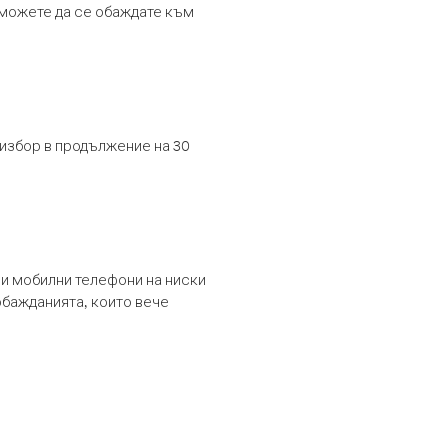
т можете да се обаждате към
 избор в продължение на 30
и мобилни телефони на ниски
обажданията, които вече