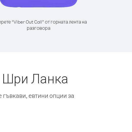
рете “Viber Out Call” от горната лента на
разговора
т Шри Ланка
е гъвкави, евтини опции за