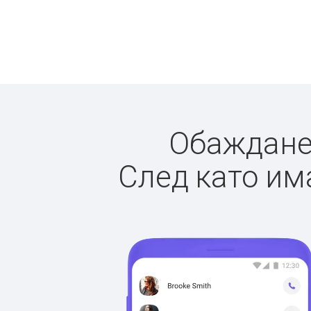
Обажданет
След като има