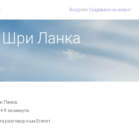
г
Вход
или
Създаване на акаунт
т Шри Ланка
и Ланка.
4 ¢ за минута.
та разговор към Египет.