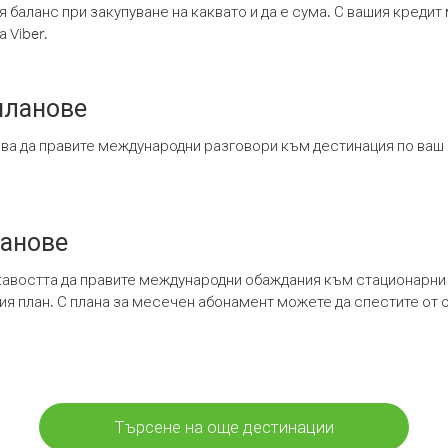
я баланс при закупуване на каквато и да е сума. С вашия креди
 Viber.
планове
ява да правите международни разговори към дестинация по ваш
ланове
кавостта да правите международни обаждания към стационарни 
шия план. С плана за месечен абонамент можете да спестите от 
Търсене на още дестинации