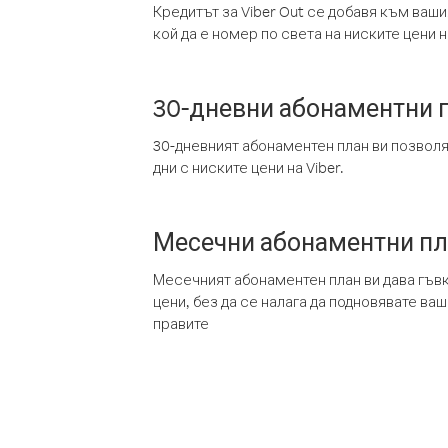
Кредитът за Viber Out се добавя към ваши
кой да е номер по света на ниските цени на
30-дневни абонаментни 
30-дневният абонаментен план ви позвол
дни с ниските цени на Viber.
Месечни абонаментни п
Месечният абонаментен план ви дава гъв
цени, без да се налага да подновявате ва
правите