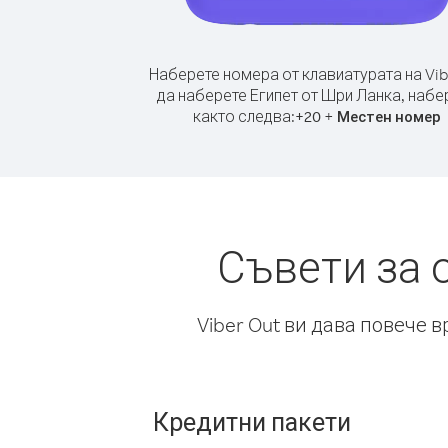
Наберете номера от клавиатурата на Vib
да наберете Египет от Шри Ланка, набе
както следва:
+
+
20
Местен номер
Съвети за 
Viber Out ви дава повече 
Кредитни пакети