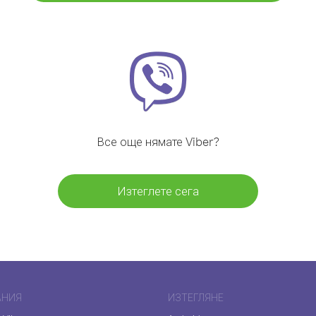
Все още нямате Viber?
Изтеглете сега
АНИЯ
ИЗТЕГЛЯНЕ