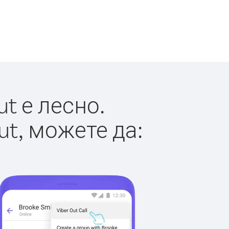
t е лесно.
ut, можете да: