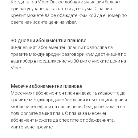
Кредитът за Viber Out се добавя към вашия баланс
при закупуване на каквато и да е сума. С вашия
кредит можете да се обаждате към кой да е номер по
света на ниските цени на Viber.
30-дневни абонаментни планове
30-дневният абонаментен план ви позволява да
правите международни разговори към дестинация по
ваш избор в продължение на 30 дни с ниските цени на
Viber.
Месечни абонаментни планове
Месечният абонаментен план ви дава гъвкавостта да
правите международни обаждания към стационарни и
мобилни телефони на ниски цени, без да се налага да
подновявате вашия план. С плана за месечен
абонамент можете да спестите от обажданията,
които вече правите