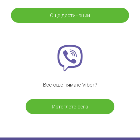
Още дестинации
Все още нямате Viber?
Изтеглете сега