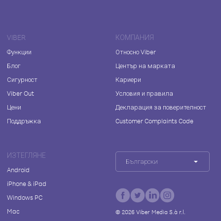
VIBER
КОМПАНИЯ
Функции
Относно Viber
Блог
Център на марката
Сигурност
Кариери
Viber Out
Условия и правила
Цени
Декларация за поверителност
Поддръжка
Customer Complaints Code
ИЗТЕГЛЯНЕ
Български
Android
iPhone & iPad
Windows PC
Mac
©
2026
Viber Media S.à r.l.