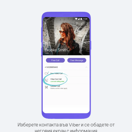
Изберете контакта във Viber и се обадете от
неговия екран с информация