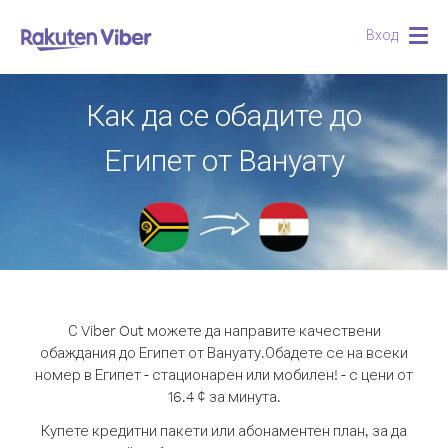
Вход
Togg
navig
Как да се обадите до
Египет от Вануату
С Viber Out можете да направите качествени
обаждания до Египет от Вануату.
Обадете се на всеки
номер в Египет - стационарен или мобилен! - с цени от
16.4 ¢ за минута.
Купете кредитни пакети или абонаментен план, за да