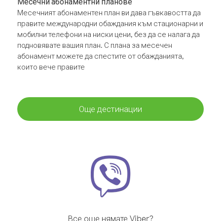
Месечни абонаментни планове
Месечният абонаментен план ви дава гъвкавостта да
правите международни обаждания към стационарни и
мобилни телефони на ниски цени, без да се налага да
подновявате вашия план. С плана за месечен
абонамент можете да спестите от обажданията,
които вече правите
Още дестинации
Все още нямате Viber?