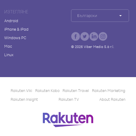
ИЗТЕГЛЯНЕ
Български
Android
iPhone & iPad
Windows PC
Mac
©
2026
Viber Media S.à r.l.
Linux
Rakuten Viki
Rakuten Kobo
Rakuten Travel
Rakuten Marketing
Rakuten Insight
Rakuten TV
About Rakuten