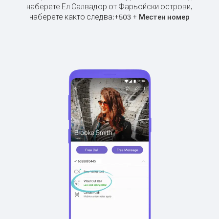
наберете Ел Салвадор от Фарьойски острови,
наберете както следва:
+
+
503
Местен номер