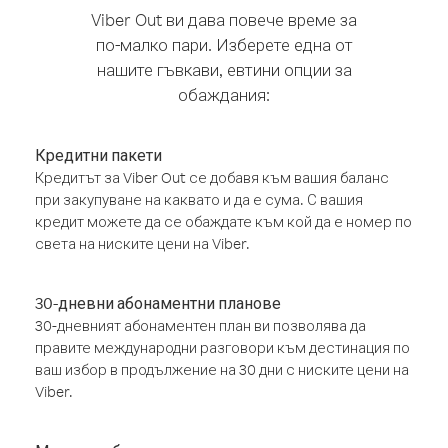
Viber Out ви дава повече време за
по-малко пари. Изберете една от
нашите гъвкави, евтини опции за
обаждания:
Кредитни пакети
Кредитът за Viber Out се добавя към вашия баланс
при закупуване на каквато и да е сума. С вашия
кредит можете да се обаждате към кой да е номер по
света на ниските цени на Viber.
30-дневни абонаментни планове
30-дневният абонаментен план ви позволява да
правите международни разговори към дестинация по
ваш избор в продължение на 30 дни с ниските цени на
Viber.