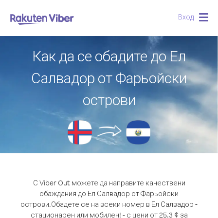
Вход
Togg
navig
Как да се обадите до Ел
Салвадор от Фарьойски
острови
С Viber Out можете да направите качествени
обаждания до Ел Салвадор от Фарьойски
острови.
Обадете се на всеки номер в Ел Салвадор -
стационарен или мобилен! - с цени от 25.3 ¢ за