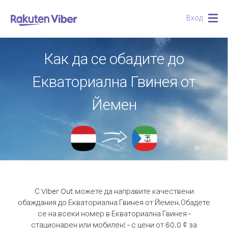
Вход
Togg
navig
Как да се обадите до
Екваториална Гвинея от
Йемен
С Viber Out можете да направите качествени
обаждания до Екваториална Гвинея от Йемен.
Обадете
се на всеки номер в Екваториална Гвинея -
стационарен или мобилен! - с цени от 60.0 ¢ за