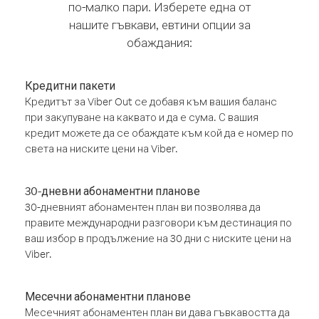
по-малко пари. Изберете една от
нашите гъвкави, евтини опции за
обаждания:
Кредитни пакети
Кредитът за Viber Out се добавя към вашия баланс
при закупуване на каквато и да е сума. С вашия
кредит можете да се обаждате към кой да е номер по
света на ниските цени на Viber.
30-дневни абонаментни планове
30-дневният абонаментен план ви позволява да
правите международни разговори към дестинация по
ваш избор в продължение на 30 дни с ниските цени на
Viber.
Месечни абонаментни планове
Месечният абонаментен план ви дава гъвкавостта да