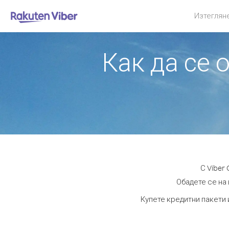
Изтеглян
Как да се 
С Viber
Обадете се на 
Купете кредитни пакети 