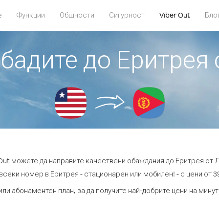
е
Функции
Общности
Сигурност
Viber Out
Бло
обадите до Еритрея
 Out можете да направите качествени обаждания до Еритрея от 
всеки номер в Еритрея - стационарен или мобилен! - с цени от 39
или абонаментен план, за да получите най-добрите цени на мину