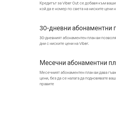
Кредитът за Viber Out се добавя към ваши
кой да е номер по света на ниските цени на
30-дневни абонаментни 
30-дневният абонаментен план ви позвол
дни с ниските цени на Viber.
Месечни абонаментни п
Месечният абонаментен план ви дава гъв
цени, без да се налага да подновявате ва
правите