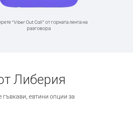
рете “Viber Out Call” от горната лента на
разговора
от Либерия
е гъвкави, евтини опции за