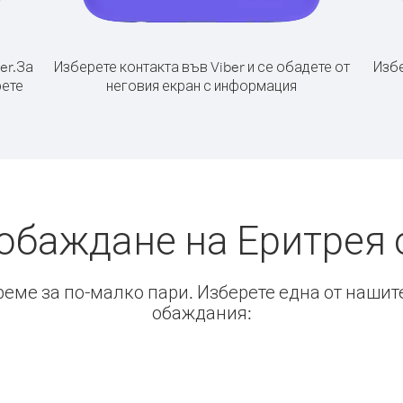
er.
За
Изберете контакта във Viber и се обадете от
Избе
рете
неговия екран с информация
 обаждане на Еритрея 
време за по-малко пари. Изберете една от нашит
обаждания: