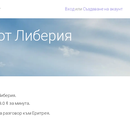
г
Вход
или
Създаване на акаунт
 от Либерия
Либерия.
.0 ¢ за минута.
та разговор към Еритрея.