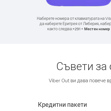
Наберете номера от клавиатурата на Vib
да наберете Еритрея от Либерия, набе
както следва:
+
+
291
Местен номер
Съвети за
Viber Out ви дава повече 
Кредитни пакети