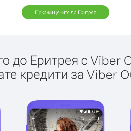
Покажи цените до Еритрея
 до Еритрея с Viber O
те кредити за Viber O