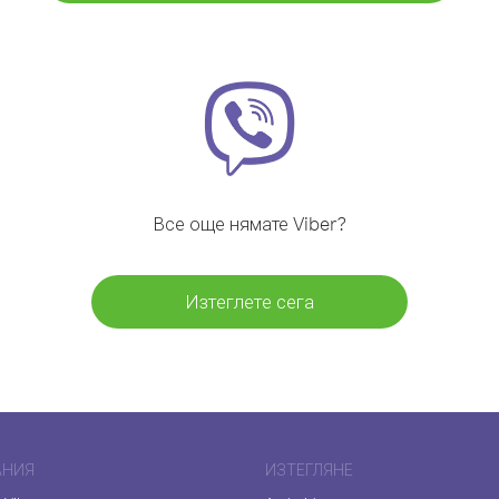
Все още нямате Viber?
Изтеглете сега
АНИЯ
ИЗТЕГЛЯНЕ