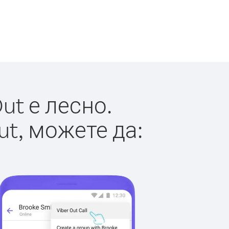
ut е лесно.
ut, можете да: