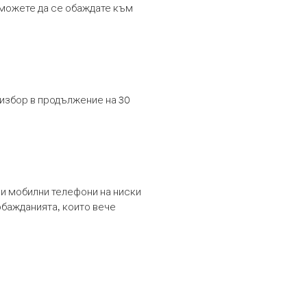
т можете да се обаждате към
 избор в продължение на 30
и мобилни телефони на ниски
обажданията, които вече