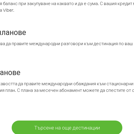
я баланс при закупуване на каквато и да е сума. С вашия креди
 Viber.
планове
ява да правите международни разговори към дестинация по ваш
ланове
кавостта да правите международни обаждания към стационарни 
шия план. С плана за месечен абонамент можете да спестите от 
Търсене на още дестинации