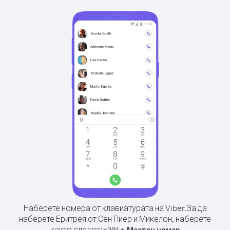
Наберете номера от клавиатурата на Viber.
За да
наберете Еритрея от Сен Пиер и Микелон, наберете
както следва:
+
+
291
Местен номер