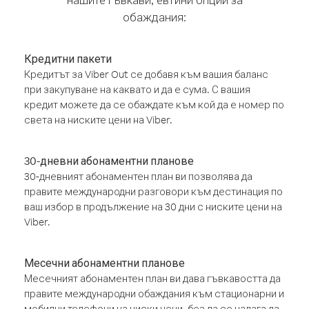
обаждания:
Кредитни пакети
Кредитът за Viber Out се добавя към вашия баланс
при закупуване на каквато и да е сума. С вашия
кредит можете да се обаждате към кой да е номер по
света на ниските цени на Viber.
30-дневни абонаментни планове
30-дневният абонаментен план ви позволява да
правите международни разговори към дестинация по
ваш избор в продължение на 30 дни с ниските цени на
Viber.
Месечни абонаментни планове
Месечният абонаментен план ви дава гъвкавостта да
правите международни обаждания към стационарни и
мобилни телефони на ниски цени, без да се налага да