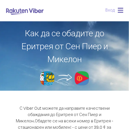
Вход
Togg
navig
Как да се обадите до
Еритрея от Сен Пиер и
Микелон
С Viber Out можете да направите качествени
обаждания до Еритрея от Сен Пиер и
Микелон.
Обадете се на всеки номер в Еритрея -
стационарен или мобилен! - с цени от 39.0 ¢ за