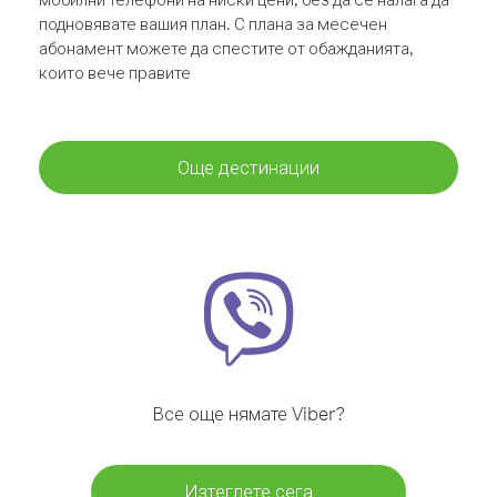
подновявате вашия план. С плана за месечен
абонамент можете да спестите от обажданията,
които вече правите
Още дестинации
Все още нямате Viber?
Изтеглете сега