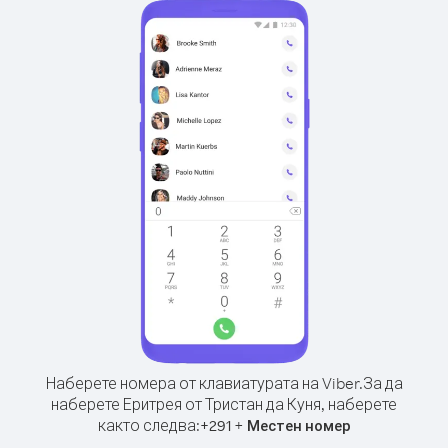
Наберете номера от клавиатурата на Viber.
За да
наберете Еритрея от Тристан да Куня, наберете
както следва:
+
+
291
Местен номер