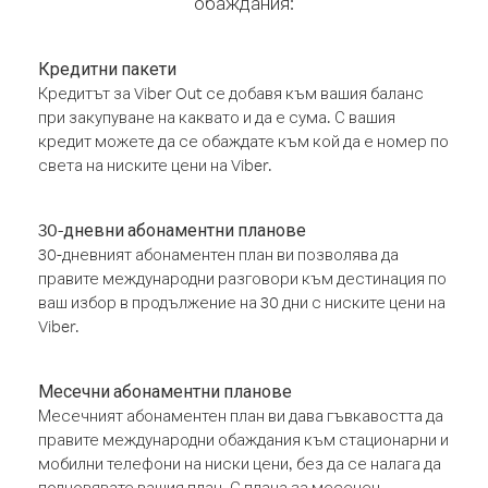
обаждания:
Кредитни пакети
Кредитът за Viber Out се добавя към вашия баланс
при закупуване на каквато и да е сума. С вашия
кредит можете да се обаждате към кой да е номер по
света на ниските цени на Viber.
30-дневни абонаментни планове
30-дневният абонаментен план ви позволява да
правите международни разговори към дестинация по
ваш избор в продължение на 30 дни с ниските цени на
Viber.
Месечни абонаментни планове
Месечният абонаментен план ви дава гъвкавостта да
правите международни обаждания към стационарни и
мобилни телефони на ниски цени, без да се налага да
подновявате вашия план. С плана за месечен