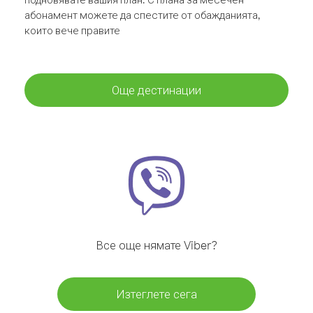
абонамент можете да спестите от обажданията,
които вече правите
Още дестинации
Все още нямате Viber?
Изтеглете сега