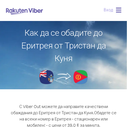
Вход
Togg
navig
Как да се обадите до
Еритрея от Тристан да
Куня
С Viber Out можете да направите качествени
обаждания до Еритрея от Тристан да Куня.
Обадете се
на всеки номер в Еритрея - стационарен или
мобилен! - с цени от 39.0 ¢ за минута.