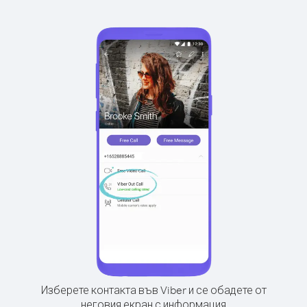
Изберете контакта във Viber и се обадете от
неговия екран с информация