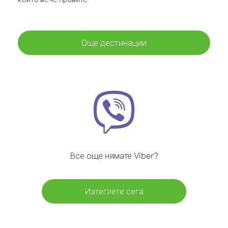
Още дестинации
Все още нямате Viber?
Изтеглете сега