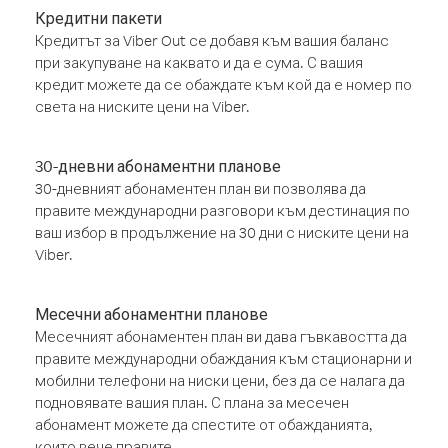
Кредитни пакети
Кредитът за Viber Out се добавя към вашия баланс
при закупуване на каквато и да е сума. С вашия
кредит можете да се обаждате към кой да е номер по
света на ниските цени на Viber.
30-дневни абонаментни планове
30-дневният абонаментен план ви позволява да
правите международни разговори към дестинация по
ваш избор в продължение на 30 дни с ниските цени на
Viber.
Месечни абонаментни планове
Месечният абонаментен план ви дава гъвкавостта да
правите международни обаждания към стационарни и
мобилни телефони на ниски цени, без да се налага да
подновявате вашия план. С плана за месечен
абонамент можете да спестите от обажданията,
които вече правите