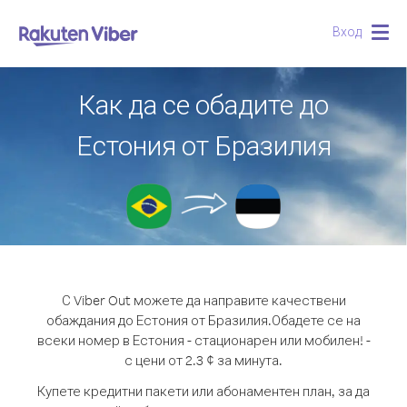
Вход
Togg
navig
Как да се обадите до
Естония от Бразилия
С Viber Out можете да направите качествени
обаждания до Естония от Бразилия.
Обадете се на
всеки номер в Естония - стационарен или мобилен! -
с цени от 2.3 ¢ за минута.
Купете кредитни пакети или абонаментен план, за да